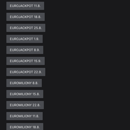
EUROJACKPOT 11.8.
EUROJACKPOT 18.8.
EUROJACKPOT 25.8.
EUROJACKPOT 1.9.
EUROJACKPOT 8.9.
EUROJACKPOT 15.9.
EUROJACKPOT 22.9.
EUROMILIONY 8.8.
EUROMILIONY 15.8.
EUROMILIONY 22.8.
EUROMILIONY 11.8.
EUROMILIONY 18.8.