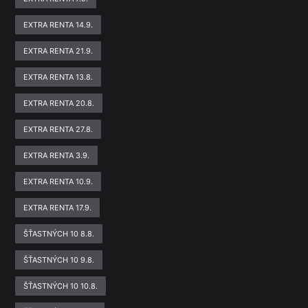
EXTRA RENTA 14.9.
EXTRA RENTA 21.9.
EXTRA RENTA 13.8.
EXTRA RENTA 20.8.
EXTRA RENTA 27.8.
EXTRA RENTA 3.9.
EXTRA RENTA 10.9.
EXTRA RENTA 17.9.
ŠŤASTNÝCH 10 8.8.
ŠŤASTNÝCH 10 9.8.
ŠŤASTNÝCH 10 10.8.