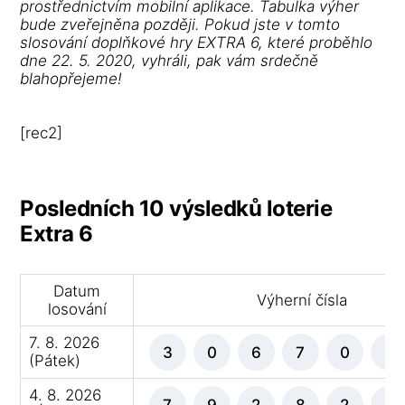
prostřednictvím mobilní aplikace. Tabulka výher
bude zveřejněna později. Pokud jste v tomto
slosování doplňkové hry EXTRA 6, které proběhlo
dne 22. 5. 2020, vyhráli, pak vám srdečně
blahopřejeme!
[rec2]
Posledních 10 výsledků loterie
Extra 6
Datum
Výherní čísla
losování
7. 8. 2026
3
0
6
7
0
9
(Pátek)
4. 8. 2026
7
9
2
8
2
6