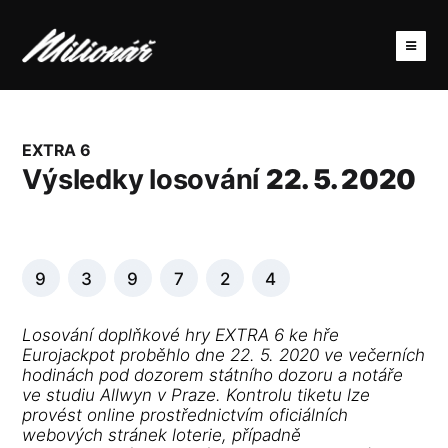
EXTRA 6
Výsledky losování
22. 5. 2020
9
3
9
7
2
4
Losování doplňkové hry EXTRA 6 ke hře
Eurojackpot proběhlo dne 22. 5. 2020 ve večerních
hodinách pod dozorem státního dozoru a notáře
ve studiu Allwyn v Praze. Kontrolu tiketu lze
provést online prostřednictvím oficiálních
webových stránek loterie, případně