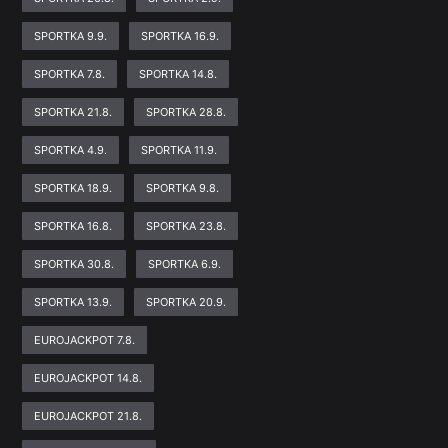
SPORTKA 9.9.
SPORTKA 16.9.
SPORTKA 7.8.
SPORTKA 14.8.
SPORTKA 21.8.
SPORTKA 28.8.
SPORTKA 4.9.
SPORTKA 11.9.
SPORTKA 18.9.
SPORTKA 9.8.
SPORTKA 16.8.
SPORTKA 23.8.
SPORTKA 30.8.
SPORTKA 6.9.
SPORTKA 13.9.
SPORTKA 20.9.
EUROJACKPOT 7.8.
EUROJACKPOT 14.8.
EUROJACKPOT 21.8.