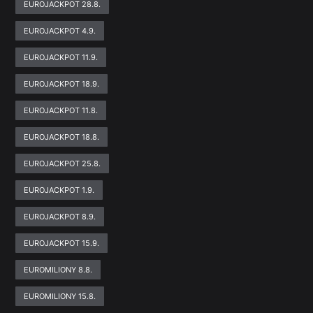
EUROJACKPOT 28.8.
EUROJACKPOT 4.9.
EUROJACKPOT 11.9.
EUROJACKPOT 18.9.
EUROJACKPOT 11.8.
EUROJACKPOT 18.8.
EUROJACKPOT 25.8.
EUROJACKPOT 1.9.
EUROJACKPOT 8.9.
EUROJACKPOT 15.9.
EUROMILIONY 8.8.
EUROMILIONY 15.8.