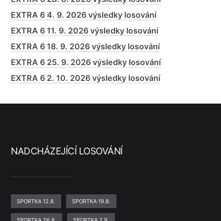
EXTRA 6 4. 9. 2026 výsledky losování
EXTRA 6 11. 9. 2026 výsledky losování
EXTRA 6 18. 9. 2026 výsledky losování
EXTRA 6 25. 9. 2026 výsledky losování
EXTRA 6 2. 10. 2026 výsledky losování
NADCHÁZEJÍCÍ LOSOVÁNÍ
SPORTKA 12.8.
SPORTKA 19.8.
SPORTKA 26.8.
SPORTKA 2.9.