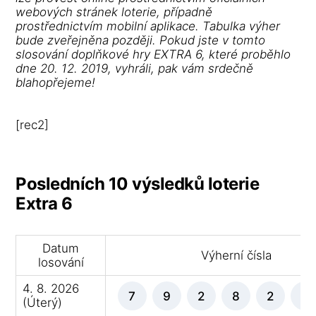
webových stránek loterie, případně
prostřednictvím mobilní aplikace. Tabulka výher
bude zveřejněna později. Pokud jste v tomto
slosování doplňkové hry EXTRA 6, které proběhlo
dne 20. 12. 2019, vyhráli, pak vám srdečně
blahopřejeme!
[rec2]
Posledních 10 výsledků loterie
Extra 6
Datum
Výherní čísla
losování
4. 8. 2026
7
9
2
8
2
6
(Úterý)