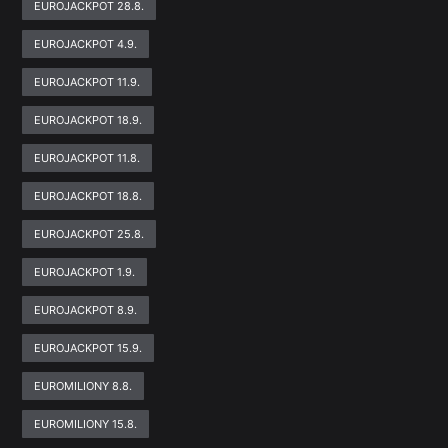
EUROJACKPOT 28.8.
EUROJACKPOT 4.9.
EUROJACKPOT 11.9.
EUROJACKPOT 18.9.
EUROJACKPOT 11.8.
EUROJACKPOT 18.8.
EUROJACKPOT 25.8.
EUROJACKPOT 1.9.
EUROJACKPOT 8.9.
EUROJACKPOT 15.9.
EUROMILIONY 8.8.
EUROMILIONY 15.8.