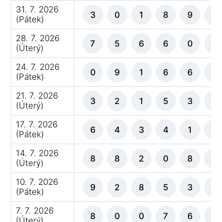
31. 7. 2026
3
0
1
8
9
4
(Pátek)
28. 7. 2026
7
5
6
6
0
6
(Úterý)
24. 7. 2026
0
9
1
6
6
9
(Pátek)
21. 7. 2026
3
2
1
5
3
1
(Úterý)
17. 7. 2026
6
4
3
4
1
8
(Pátek)
14. 7. 2026
8
8
2
0
8
5
(Úterý)
10. 7. 2026
9
2
8
5
3
5
(Pátek)
7. 7. 2026
8
0
0
7
6
1
(Úterý)