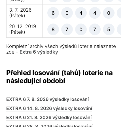
3. 7. 2026
6
0
4
4
0
6
(Pátek)
20. 12. 2019
8
7
0
7
5
2
(Pátek)
Kompletní archiv všech výsledů loterie naleznete
zde -
Extra 6 výsledky
Přehled losování (tahů) loterie na
následující období
EXTRA 6 7. 8. 2026 výsledky losování
EXTRA 6 14. 8. 2026 výsledky losování
EXTRA 6 21. 8. 2026 výsledky losování
EXTRA 6 28. 8. 2026 výsledky losování