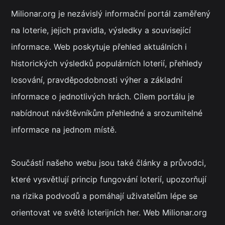
Milionar.org je nezávislý informační portál zaměřený
na loterie, jejich pravidla, výsledky a související
informace. Web poskytuje přehled aktuálních i
historických výsledků populárních loterií, přehledy
losování, pravděpodobnosti výher a základní
informace o jednotlivých hrách. Cílem portálu je
nabídnout návštěvníkům přehledné a srozumitelné
informace na jednom místě.
Součástí našeho webu jsou také články a průvodci,
které vysvětlují princip fungování loterií, upozorňují
na rizika podvodů a pomáhají uživatelům lépe se
orientovat ve světě loterijních her. Web Milionar.org