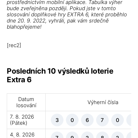
prostřednictvím mobilní aplikace. Tabulka výher
bude zveřejněna později. Pokud jste v tomto
slosování doplňkové hry EXTRA 6, které proběhlo
dne 20. 9. 2022, vyhráli, pak vám srdečně
blahopřejeme!
[rec2]
Posledních 10 výsledků loterie
Extra 6
Datum
Výherní čísla
losování
7. 8. 2026
3
0
6
7
0
9
(Pátek)
4. 8. 2026
7
9
2
8
2
6