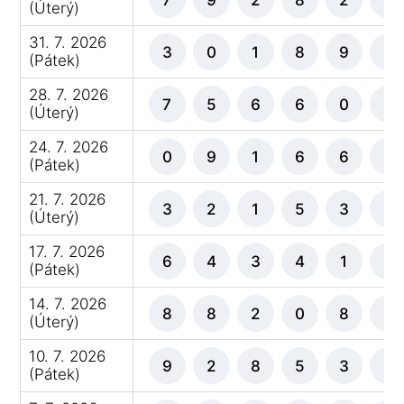
(Úterý)
31. 7. 2026
3
0
1
8
9
4
(Pátek)
28. 7. 2026
7
5
6
6
0
6
(Úterý)
24. 7. 2026
0
9
1
6
6
9
(Pátek)
21. 7. 2026
3
2
1
5
3
1
(Úterý)
17. 7. 2026
6
4
3
4
1
8
(Pátek)
14. 7. 2026
8
8
2
0
8
5
(Úterý)
10. 7. 2026
9
2
8
5
3
5
(Pátek)