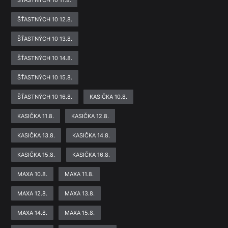
ŠŤASTNÝCH 10 11.8.
ŠŤASTNÝCH 10 12.8.
ŠŤASTNÝCH 10 13.8.
ŠŤASTNÝCH 10 14.8.
ŠŤASTNÝCH 10 15.8.
ŠŤASTNÝCH 10 16.8.
KASIČKA 10.8.
KASIČKA 11.8.
KASIČKA 12.8.
KASIČKA 13.8.
KASIČKA 14.8.
KASIČKA 15.8.
KASIČKA 16.8.
MAXA 10.8.
MAXA 11.8.
MAXA 12.8.
MAXA 13.8.
MAXA 14.8.
MAXA 15.8.