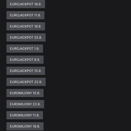
EUROJACKPOT 18.9.
EUROJACKPOT 11.8.
EUROJACKPOT 18.8.
EUROJACKPOT 25.8.
EUROJACKPOT 1.9.
EUROJACKPOT 8.9.
EUROJACKPOT 15.9.
EUROJACKPOT 22.9.
EUROMILIONY 15.8.
EUROMILIONY 22.8.
EUROMILIONY 11.8.
EUROMILIONY 18.8.