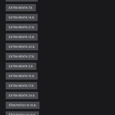
EXTRA RENTA 7.9.
EXTRA RENTA 14.9.
EXTRA RENTA 21.9.
EXTRA RENTA 13.8.
EXTRA RENTA 20.8.
EXTRA RENTA 27.8.
EXTRA RENTA 3.9.
EXTRA RENTA 10.9.
EXTRA RENTA 17.9.
EXTRA RENTA 24.9.
ŠŤASTNÝCH 10 10.8.