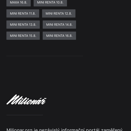
MAXA 16.8.
MINI RENTA 10.8.
MINI RENTA 11.8.
MINI RENTA 12.8.
MINI RENTA 13.8.
MINI RENTA 14.8.
MINI RENTA 15.8.
MINI RENTA 16.8.
Milionar.org je nezávislý informační portál zaměřený