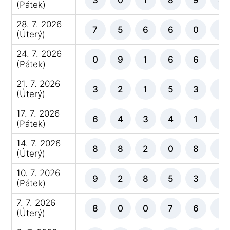
(Pátek)
28. 7. 2026
7
5
6
6
0
6
(Úterý)
24. 7. 2026
0
9
1
6
6
9
(Pátek)
21. 7. 2026
3
2
1
5
3
1
(Úterý)
17. 7. 2026
6
4
3
4
1
8
(Pátek)
14. 7. 2026
8
8
2
0
8
5
(Úterý)
10. 7. 2026
9
2
8
5
3
5
(Pátek)
7. 7. 2026
8
0
0
7
6
1
(Úterý)