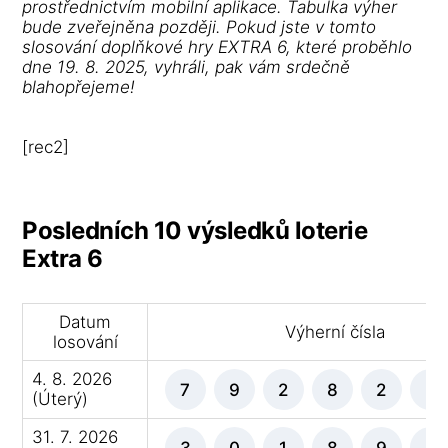
prostřednictvím mobilní aplikace. Tabulka výher
bude zveřejněna později. Pokud jste v tomto
slosování doplňkové hry EXTRA 6, které proběhlo
dne 19. 8. 2025, vyhráli, pak vám srdečně
blahopřejeme!
[rec2]
Posledních 10 výsledků loterie
Extra 6
Datum
Výherní čísla
losování
4. 8. 2026
7
9
2
8
2
6
(Úterý)
31. 7. 2026
3
0
1
8
9
4