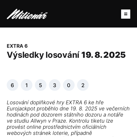
EXTRA 6
Výsledky losování
19. 8. 2025
6
1
5
3
0
2
Losování doplňkové hry EXTRA 6 ke hře
Eurojackpot proběhlo dne 19. 8. 2025 ve večerních
hodinách pod dozorem státního dozoru a notáře
ve studiu Allwyn v Praze. Kontrolu tiketu lze
provést online prostřednictvím oficiálních
webových stránek loterie, případně