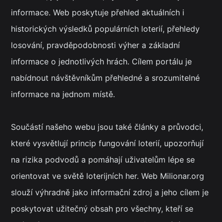
informace. Web poskytuje přehled aktuálních i
historických výsledků populárních loterií, přehledy
losování, pravděpodobnosti výher a základní
informace o jednotlivých hrách. Cílem portálu je
nabídnout návštěvníkům přehledné a srozumitelné
informace na jednom místě.
Součástí našeho webu jsou také články a průvodci,
které vysvětlují princip fungování loterií, upozorňují
na rizika podvodů a pomáhají uživatelům lépe se
orientovat ve světě loterijních her. Web Milionar.org
slouží výhradně jako informační zdroj a jeho cílem je
poskytovat užitečný obsah pro všechny, kteří se