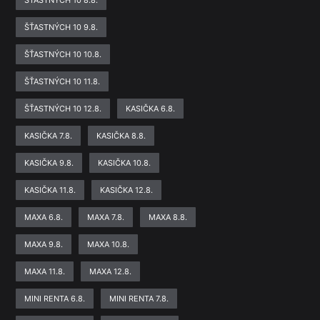
ŠŤASTNÝCH 10 8.8.
ŠŤASTNÝCH 10 9.8.
ŠŤASTNÝCH 10 10.8.
ŠŤASTNÝCH 10 11.8.
ŠŤASTNÝCH 10 12.8.
KASIČKA 6.8.
KASIČKA 7.8.
KASIČKA 8.8.
KASIČKA 9.8.
KASIČKA 10.8.
KASIČKA 11.8.
KASIČKA 12.8.
MAXA 6.8.
MAXA 7.8.
MAXA 8.8.
MAXA 9.8.
MAXA 10.8.
MAXA 11.8.
MAXA 12.8.
MINI RENTA 6.8.
MINI RENTA 7.8.