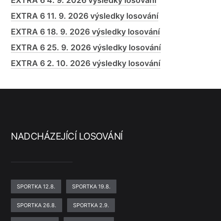
EXTRA 6 11. 9. 2026 výsledky losování
EXTRA 6 18. 9. 2026 výsledky losování
EXTRA 6 25. 9. 2026 výsledky losování
EXTRA 6 2. 10. 2026 výsledky losování
NADCHÁZEJÍCÍ LOSOVÁNÍ
SPORTKA 12.8.
SPORTKA 19.8.
SPORTKA 26.8.
SPORTKA 2.9.