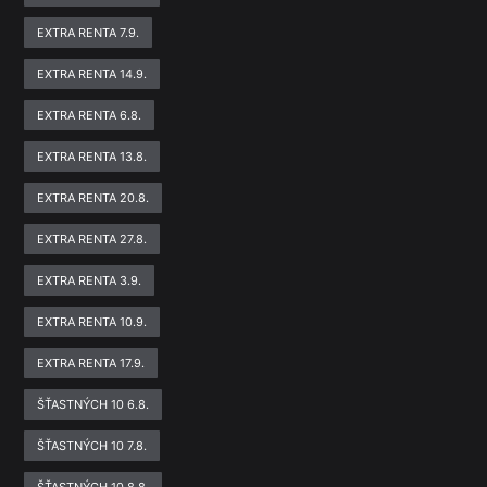
EXTRA RENTA 7.9.
EXTRA RENTA 14.9.
EXTRA RENTA 6.8.
EXTRA RENTA 13.8.
EXTRA RENTA 20.8.
EXTRA RENTA 27.8.
EXTRA RENTA 3.9.
EXTRA RENTA 10.9.
EXTRA RENTA 17.9.
ŠŤASTNÝCH 10 6.8.
ŠŤASTNÝCH 10 7.8.