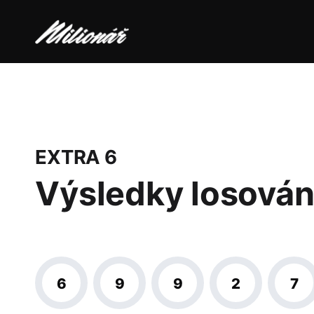
EXTRA 6
Výsledky losován
6
9
9
2
7