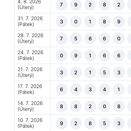
4. 8. 2026
7
9
2
8
2
(Úterý)
31. 7. 2026
3
0
1
8
9
(Pátek)
28. 7. 2026
7
5
6
6
0
(Úterý)
24. 7. 2026
0
9
1
6
6
(Pátek)
21. 7. 2026
3
2
1
5
3
(Úterý)
17. 7. 2026
6
4
3
4
1
(Pátek)
14. 7. 2026
8
8
2
0
8
(Úterý)
10. 7. 2026
9
2
8
5
3
(Pátek)