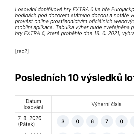
Losování doplňkové hry EXTRA 6 ke hře Eurojackp
hodinách pod dozorem státního dozoru a notáře ve 
provést online prostřednictvím oficiálních webovýc
mobilní aplikace. Tabulka výher bude zveřejněna 
hry EXTRA 6, které proběhlo dne 18. 6. 2021, vyhr
[rec2]
Posledních 10 výsledků lot
Datum
Výherní čísla
losování
7. 8. 2026
3
0
6
7
0
(Pátek)