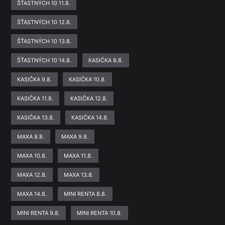
ŠŤASTNÝCH 10 11.8.
ŠŤASTNÝCH 10 12.8.
ŠŤASTNÝCH 10 13.8.
ŠŤASTNÝCH 10 14.8.
KASIČKA 8.8.
KASIČKA 9.8.
KASIČKA 10.8.
KASIČKA 11.8.
KASIČKA 12.8.
KASIČKA 13.8.
KASIČKA 14.8.
MAXA 8.8.
MAXA 9.8.
MAXA 10.8.
MAXA 11.8.
MAXA 12.8.
MAXA 13.8.
MAXA 14.8.
MINI RENTA 8.8.
MINI RENTA 9.8.
MINI RENTA 10.8.