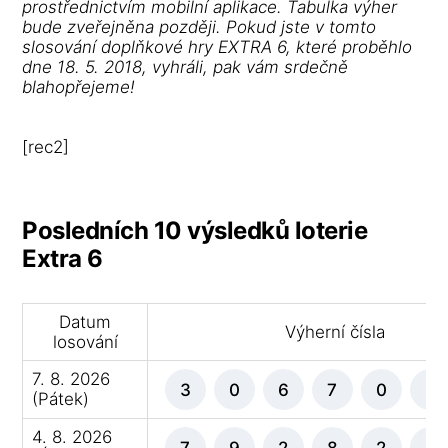
prostřednictvím mobilní aplikace. Tabulka výher
bude zveřejněna později. Pokud jste v tomto
slosování doplňkové hry EXTRA 6, které proběhlo
dne 18. 5. 2018, vyhráli, pak vám srdečně
blahopřejeme!
[rec2]
Posledních 10 výsledků loterie
Extra 6
Datum
Výherní čísla
losování
7. 8. 2026
3
0
6
7
0
9
(Pátek)
4. 8. 2026
7
9
2
8
2
6