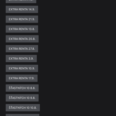
EXTRA RENTA 14.9.
EXTRA RENTA 21.9.
EXTRA RENTA 13.8.
EXTRA RENTA 20.8.
EXTRA RENTA 27.8.
EXTRA RENTA 3.9.
EXTRA RENTA 10.9.
EXTRA RENTA 17.9.
ŠŤASTNÝCH 10 8.8.
ŠŤASTNÝCH 10 9.8.
ŠŤASTNÝCH 10 10.8.