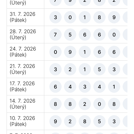
(Úterý)
31. 7. 2026
3
0
1
8
9
4
(Pátek)
28. 7. 2026
7
5
6
6
0
6
(Úterý)
24. 7. 2026
0
9
1
6
6
9
(Pátek)
21. 7. 2026
3
2
1
5
3
1
(Úterý)
17. 7. 2026
6
4
3
4
1
8
(Pátek)
14. 7. 2026
8
8
2
0
8
5
(Úterý)
10. 7. 2026
9
2
8
5
3
5
(Pátek)