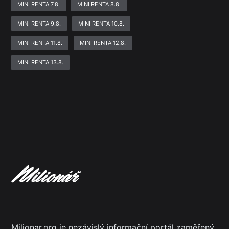
MINI RENTA 7.8.
MINI RENTA 8.8.
MINI RENTA 9.8.
MINI RENTA 10.8.
MINI RENTA 11.8.
MINI RENTA 12.8.
MINI RENTA 13.8.
Milionar.org je nezávislý informační portál zaměřený