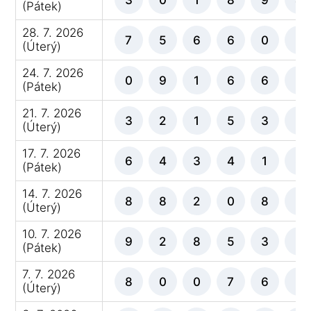
(Pátek)
28. 7. 2026
7
5
6
6
0
6
(Úterý)
24. 7. 2026
0
9
1
6
6
9
(Pátek)
21. 7. 2026
3
2
1
5
3
1
(Úterý)
17. 7. 2026
6
4
3
4
1
8
(Pátek)
14. 7. 2026
8
8
2
0
8
5
(Úterý)
10. 7. 2026
9
2
8
5
3
5
(Pátek)
7. 7. 2026
8
0
0
7
6
1
(Úterý)