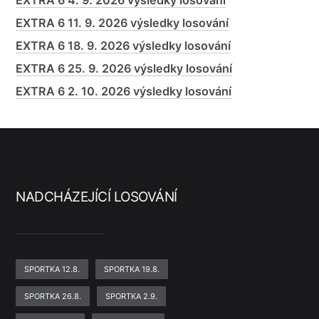
EXTRA 6 11. 9. 2026 výsledky losování
EXTRA 6 18. 9. 2026 výsledky losování
EXTRA 6 25. 9. 2026 výsledky losování
EXTRA 6 2. 10. 2026 výsledky losování
NADCHÁZEJÍCÍ LOSOVÁNÍ
SPORTKA 12.8.
SPORTKA 19.8.
SPORTKA 26.8.
SPORTKA 2.9.