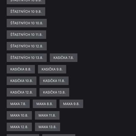
ŠŤASTNÝCH 10 8.8.
ŠŤASTNÝCH 10 9.8.
ŠŤASTNÝCH 10 10.8.
ŠŤASTNÝCH 10 11.8.
ŠŤASTNÝCH 10 12.8.
ŠŤASTNÝCH 10 13.8.
KASIČKA 7.8.
KASIČKA 8.8.
KASIČKA 9.8.
KASIČKA 10.8.
KASIČKA 11.8.
KASIČKA 12.8.
KASIČKA 13.8.
MAXA 7.8.
MAXA 8.8.
MAXA 9.8.
MAXA 10.8.
MAXA 11.8.
MAXA 12.8.
MAXA 13.8.