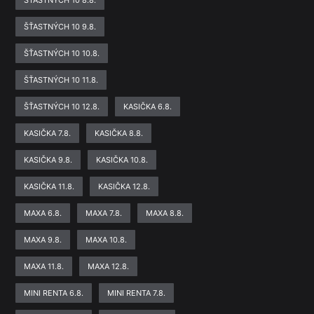
ŠŤASTNÝCH 10 8.8.
ŠŤASTNÝCH 10 9.8.
ŠŤASTNÝCH 10 10.8.
ŠŤASTNÝCH 10 11.8.
ŠŤASTNÝCH 10 12.8.
KASIČKA 6.8.
KASIČKA 7.8.
KASIČKA 8.8.
KASIČKA 9.8.
KASIČKA 10.8.
KASIČKA 11.8.
KASIČKA 12.8.
MAXA 6.8.
MAXA 7.8.
MAXA 8.8.
MAXA 9.8.
MAXA 10.8.
MAXA 11.8.
MAXA 12.8.
MINI RENTA 6.8.
MINI RENTA 7.8.