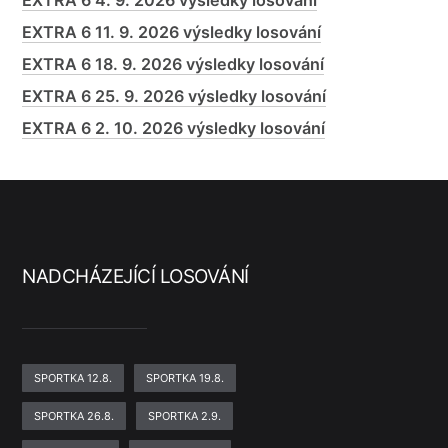
EXTRA 6 11. 9. 2026 výsledky losování
EXTRA 6 18. 9. 2026 výsledky losování
EXTRA 6 25. 9. 2026 výsledky losování
EXTRA 6 2. 10. 2026 výsledky losování
NADCHÁZEJÍCÍ LOSOVÁNÍ
SPORTKA 12.8.
SPORTKA 19.8.
SPORTKA 26.8.
SPORTKA 2.9.