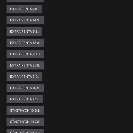
EXTRA RENTA 7.9.
EXTRA RENTA 14.9.
EXTRA RENTA 6.8.
EXTRA RENTA 13.8.
EXTRA RENTA 20.8.
EXTRA RENTA 27.8.
EXTRA RENTA 3.9.
EXTRA RENTA 10.9.
EXTRA RENTA 17.9.
ŠŤASTNÝCH 10 6.8.
ŠŤASTNÝCH 10 7.8.