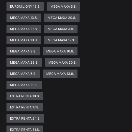
EUROMILIONY 18.8.
MEGA MAXA 6.8.
MEGA MAXA 13.8.
MEGA MAXA 20.8.
MEGA MAXA 27.8.
MEGA MAXA 3.9.
MEGA MAXA 10.9.
MEGA MAXA 17.9.
MEGA MAXA 9.8.
MEGA MAXA 16.8.
MEGA MAXA 23.8.
MEGA MAXA 30.8.
MEGA MAXA 6.9.
MEGA MAXA 13.9.
MEGA MAXA 20.9.
EXTRA RENTA 10.8.
EXTRA RENTA 17.8.
EXTRA RENTA 24.8.
EXTRA RENTA 31.8.