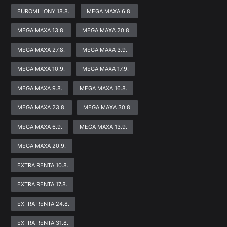
EUROMILIONY 18.8.
MEGA MAXA 6.8.
MEGA MAXA 13.8.
MEGA MAXA 20.8.
MEGA MAXA 27.8.
MEGA MAXA 3.9.
MEGA MAXA 10.9.
MEGA MAXA 17.9.
MEGA MAXA 9.8.
MEGA MAXA 16.8.
MEGA MAXA 23.8.
MEGA MAXA 30.8.
MEGA MAXA 6.9.
MEGA MAXA 13.9.
MEGA MAXA 20.9.
EXTRA RENTA 10.8.
EXTRA RENTA 17.8.
EXTRA RENTA 24.8.
EXTRA RENTA 31.8.