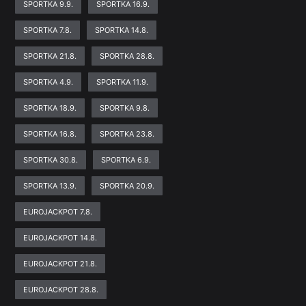
SPORTKA 9.9.
SPORTKA 16.9.
SPORTKA 7.8.
SPORTKA 14.8.
SPORTKA 21.8.
SPORTKA 28.8.
SPORTKA 4.9.
SPORTKA 11.9.
SPORTKA 18.9.
SPORTKA 9.8.
SPORTKA 16.8.
SPORTKA 23.8.
SPORTKA 30.8.
SPORTKA 6.9.
SPORTKA 13.9.
SPORTKA 20.9.
EUROJACKPOT 7.8.
EUROJACKPOT 14.8.
EUROJACKPOT 21.8.
EUROJACKPOT 28.8.