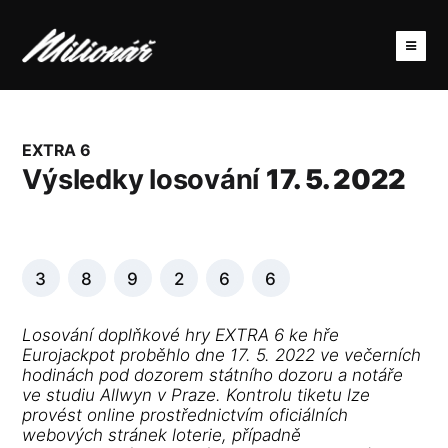
EXTRA 6
Výsledky losování
17. 5. 2022
3
8
9
2
6
6
Losování doplňkové hry EXTRA 6 ke hře
Eurojackpot proběhlo dne 17. 5. 2022 ve večerních
hodinách pod dozorem státního dozoru a notáře
ve studiu Allwyn v Praze. Kontrolu tiketu lze
provést online prostřednictvím oficiálních
webových stránek loterie, případně