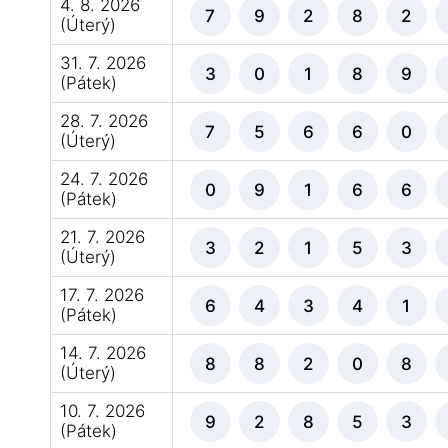
4. 8. 2026
7
9
2
8
2
(Úterý)
31. 7. 2026
3
0
1
8
9
(Pátek)
28. 7. 2026
7
5
6
6
0
(Úterý)
24. 7. 2026
0
9
1
6
6
(Pátek)
21. 7. 2026
3
2
1
5
3
(Úterý)
17. 7. 2026
6
4
3
4
1
(Pátek)
14. 7. 2026
8
8
2
0
8
(Úterý)
10. 7. 2026
9
2
8
5
3
(Pátek)