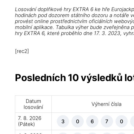
Losování doplňkové hry EXTRA 6 ke hře Eurojackp
hodinách pod dozorem státního dozoru a notáře ve 
provést online prostřednictvím oficiálních webovýc
mobilní aplikace. Tabulka výher bude zveřejněna 
hry EXTRA 6, které proběhlo dne 17. 3. 2023, vyh
[rec2]
Posledních 10 výsledků lot
Datum
Výherní čísla
losování
7. 8. 2026
3
0
6
7
0
(Pátek)