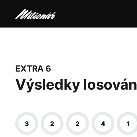
EXTRA 6
Výsledky losován
3
2
2
4
1