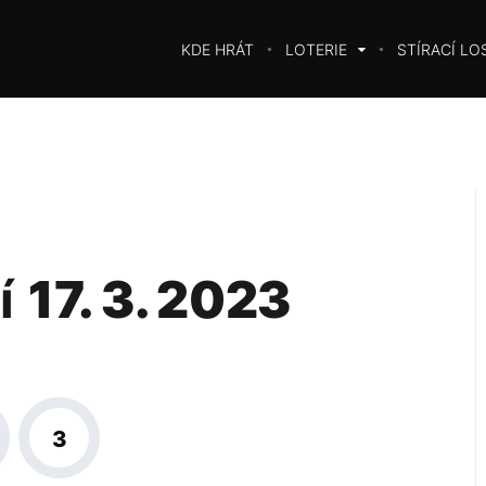
KDE HRÁT
LOTERIE
STÍRACÍ LO
í
17. 3. 2023
3