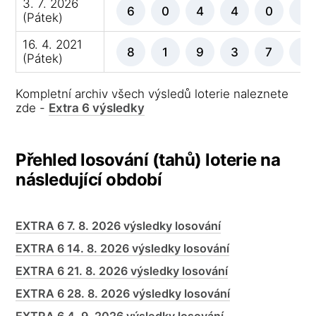
3. 7. 2026
6
0
4
4
0
6
(Pátek)
16. 4. 2021
8
1
9
3
7
8
(Pátek)
Kompletní archiv všech výsledů loterie naleznete
zde -
Extra 6 výsledky
Přehled losování (tahů) loterie na
následující období
EXTRA 6 7. 8. 2026 výsledky losování
EXTRA 6 14. 8. 2026 výsledky losování
EXTRA 6 21. 8. 2026 výsledky losování
EXTRA 6 28. 8. 2026 výsledky losování
EXTRA 6 4. 9. 2026 výsledky losování