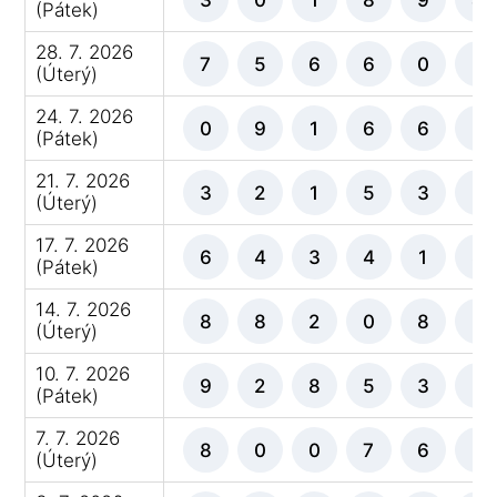
(Pátek)
28. 7. 2026
7
5
6
6
0
6
(Úterý)
24. 7. 2026
0
9
1
6
6
9
(Pátek)
21. 7. 2026
3
2
1
5
3
1
(Úterý)
17. 7. 2026
6
4
3
4
1
8
(Pátek)
14. 7. 2026
8
8
2
0
8
5
(Úterý)
10. 7. 2026
9
2
8
5
3
5
(Pátek)
7. 7. 2026
8
0
0
7
6
1
(Úterý)