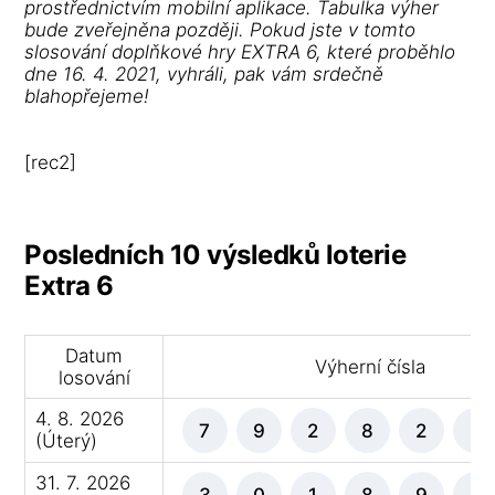
prostřednictvím mobilní aplikace. Tabulka výher
bude zveřejněna později. Pokud jste v tomto
slosování doplňkové hry EXTRA 6, které proběhlo
dne 16. 4. 2021, vyhráli, pak vám srdečně
blahopřejeme!
[rec2]
Posledních 10 výsledků loterie
Extra 6
Datum
Výherní čísla
losování
4. 8. 2026
7
9
2
8
2
6
(Úterý)
31. 7. 2026
3
0
1
8
9
4