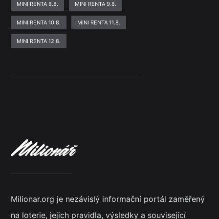
MINI RENTA 8.8.
MINI RENTA 9.8.
MINI RENTA 10.8.
MINI RENTA 11.8.
MINI RENTA 12.8.
Milionar.org je nezávislý informační portál zaměřený
na loterie, jejich pravidla, výsledky a související