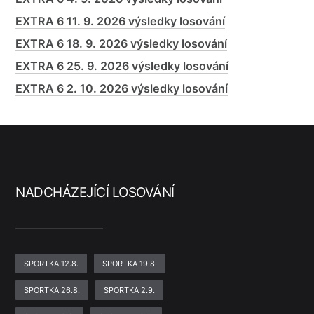
EXTRA 6 11. 9. 2026 výsledky losování
EXTRA 6 18. 9. 2026 výsledky losování
EXTRA 6 25. 9. 2026 výsledky losování
EXTRA 6 2. 10. 2026 výsledky losování
NADCHÁZEJÍCÍ LOSOVÁNÍ
SPORTKA 12.8.
SPORTKA 19.8.
SPORTKA 26.8.
SPORTKA 2.9.