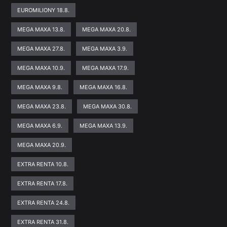
EUROMILIONY 18.8.
MEGA MAXA 13.8.
MEGA MAXA 20.8.
MEGA MAXA 27.8.
MEGA MAXA 3.9.
MEGA MAXA 10.9.
MEGA MAXA 17.9.
MEGA MAXA 9.8.
MEGA MAXA 16.8.
MEGA MAXA 23.8.
MEGA MAXA 30.8.
MEGA MAXA 6.9.
MEGA MAXA 13.9.
MEGA MAXA 20.9.
EXTRA RENTA 10.8.
EXTRA RENTA 17.8.
EXTRA RENTA 24.8.
EXTRA RENTA 31.8.