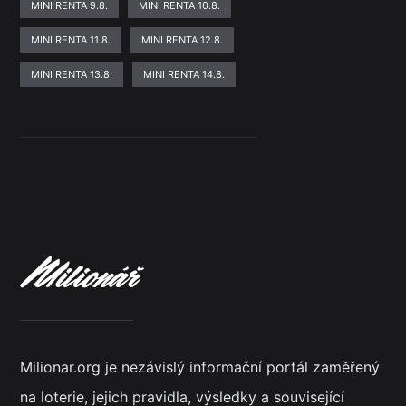
MINI RENTA 9.8.
MINI RENTA 10.8.
MINI RENTA 11.8.
MINI RENTA 12.8.
MINI RENTA 13.8.
MINI RENTA 14.8.
Milionar.org je nezávislý informační portál zaměřený
na loterie, jejich pravidla, výsledky a související