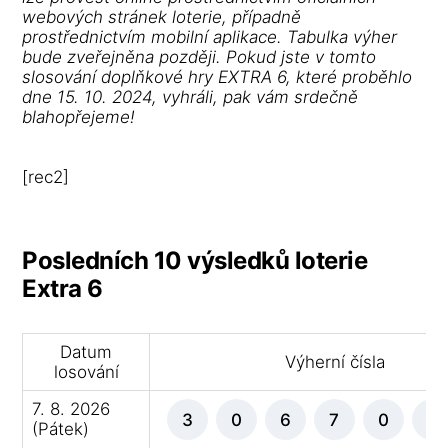
webových stránek loterie, případně
prostřednictvím mobilní aplikace. Tabulka výher
bude zveřejněna později. Pokud jste v tomto
slosování doplňkové hry EXTRA 6, které proběhlo
dne 15. 10. 2024, vyhráli, pak vám srdečně
blahopřejeme!
[rec2]
Posledních 10 výsledků loterie
Extra 6
Datum
Výherní čísla
losování
7. 8. 2026
3
0
6
7
0
9
(Pátek)