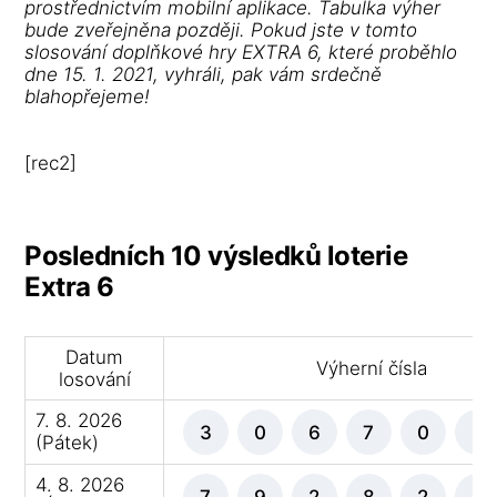
prostřednictvím mobilní aplikace. Tabulka výher
bude zveřejněna později. Pokud jste v tomto
slosování doplňkové hry EXTRA 6, které proběhlo
dne 15. 1. 2021, vyhráli, pak vám srdečně
blahopřejeme!
[rec2]
Posledních 10 výsledků loterie
Extra 6
Datum
Výherní čísla
losování
7. 8. 2026
3
0
6
7
0
9
(Pátek)
4. 8. 2026
7
9
2
8
2
6