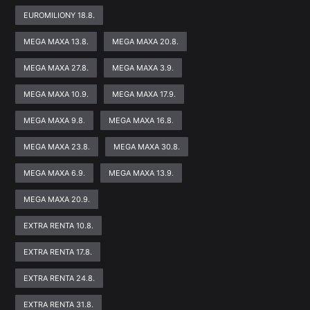
EUROMILIONY 18.8.
MEGA MAXA 13.8.
MEGA MAXA 20.8.
MEGA MAXA 27.8.
MEGA MAXA 3.9.
MEGA MAXA 10.9.
MEGA MAXA 17.9.
MEGA MAXA 9.8.
MEGA MAXA 16.8.
MEGA MAXA 23.8.
MEGA MAXA 30.8.
MEGA MAXA 6.9.
MEGA MAXA 13.9.
MEGA MAXA 20.9.
EXTRA RENTA 10.8.
EXTRA RENTA 17.8.
EXTRA RENTA 24.8.
EXTRA RENTA 31.8.