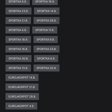
SPORTKA 9.9.
SPORTKA 16.9.
SPORTKA 23.9.
SPORTKA 14.8.
SPORTKA 21.8.
SPORTKA 28.8.
SPORTKA 4.9.
SPORTKA 11.9.
SPORTKA 18.9.
SPORTKA 9.8.
SPORTKA 16.8.
SPORTKA 23.8.
SPORTKA 30.8.
SPORTKA 6.9.
SPORTKA 13.9.
SPORTKA 20.9.
EUROJACKPOT 14.8.
EUROJACKPOT 21.8.
EUROJACKPOT 28.8.
EUROJACKPOT 4.9.