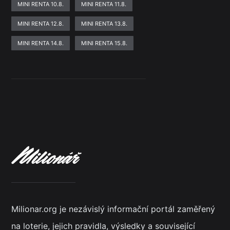
MINI RENTA 10.8.
MINI RENTA 11.8.
MINI RENTA 12.8.
MINI RENTA 13.8.
MINI RENTA 14.8.
MINI RENTA 15.8.
Milionar.org je nezávislý informační portál zaměřený
na loterie, jejich pravidla, výsledky a související