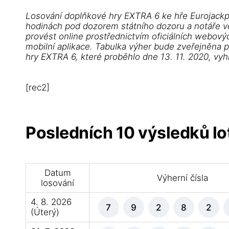
Losování doplňkové hry EXTRA 6 ke hře Eurojackp
hodinách pod dozorem státního dozoru a notáře ve 
provést online prostřednictvím oficiálních webovýc
mobilní aplikace. Tabulka výher bude zveřejněna 
hry EXTRA 6, které proběhlo dne 13. 11. 2020, vy
[rec2]
Posledních 10 výsledků lot
Datum
Výherní čísla
losování
4. 8. 2026
7
9
2
8
2
(Úterý)