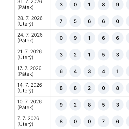
31. 7. 2026
3
0
1
8
9
(Pátek)
28. 7. 2026
7
5
6
6
0
(Úterý)
24. 7. 2026
0
9
1
6
6
(Pátek)
21. 7. 2026
3
2
1
5
3
(Úterý)
17. 7. 2026
6
4
3
4
1
(Pátek)
14. 7. 2026
8
8
2
0
8
(Úterý)
10. 7. 2026
9
2
8
5
3
(Pátek)
7. 7. 2026
8
0
0
7
6
(Úterý)