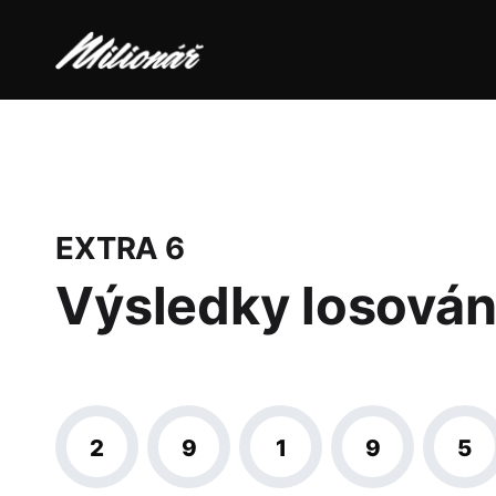
EXTRA 6
Výsledky losován
2
9
1
9
5