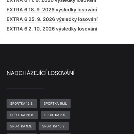
EXTRA 6 18. 9. 2026 výsledky losování
EXTRA 6 25. 9. 2026 výsledky losování
EXTRA 6 2. 10. 2026 výsledky losování
NADCHÁZEJÍCÍ LOSOVÁNÍ
SPORTKA 12.8.
SPORTKA 19.8.
SPORTKA 26.8.
SPORTKA 2.9.
SPORTKA 9.9.
SPORTKA 16.9.