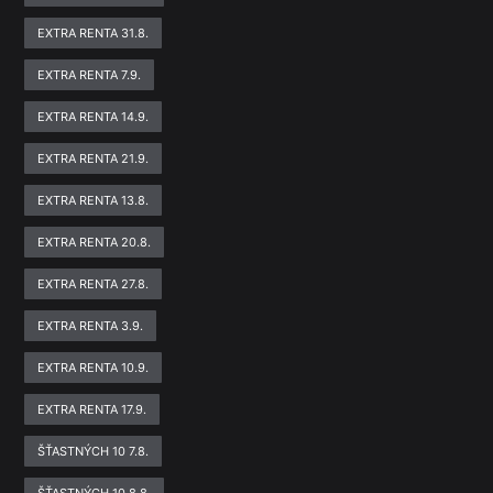
EXTRA RENTA 31.8.
EXTRA RENTA 7.9.
EXTRA RENTA 14.9.
EXTRA RENTA 21.9.
EXTRA RENTA 13.8.
EXTRA RENTA 20.8.
EXTRA RENTA 27.8.
EXTRA RENTA 3.9.
EXTRA RENTA 10.9.
EXTRA RENTA 17.9.
ŠŤASTNÝCH 10 7.8.