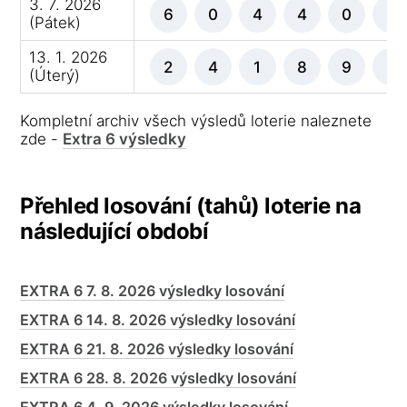
3. 7. 2026
6
0
4
4
0
6
(Pátek)
13. 1. 2026
2
4
1
8
9
8
(Úterý)
Kompletní archiv všech výsledů loterie naleznete
zde -
Extra 6 výsledky
Přehled losování (tahů) loterie na
následující období
EXTRA 6 7. 8. 2026 výsledky losování
EXTRA 6 14. 8. 2026 výsledky losování
EXTRA 6 21. 8. 2026 výsledky losování
EXTRA 6 28. 8. 2026 výsledky losování
EXTRA 6 4. 9. 2026 výsledky losování