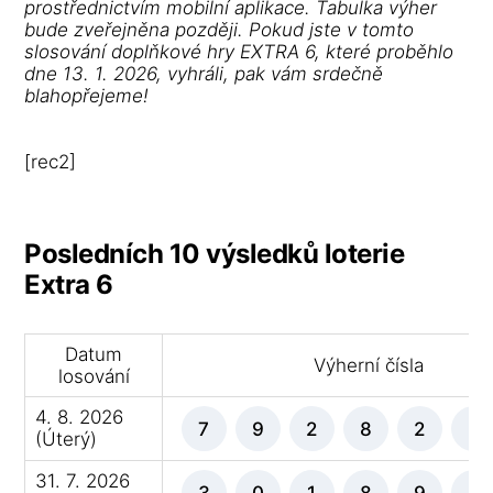
prostřednictvím mobilní aplikace. Tabulka výher
bude zveřejněna později. Pokud jste v tomto
slosování doplňkové hry EXTRA 6, které proběhlo
dne 13. 1. 2026, vyhráli, pak vám srdečně
blahopřejeme!
[rec2]
Posledních 10 výsledků loterie
Extra 6
Datum
Výherní čísla
losování
4. 8. 2026
7
9
2
8
2
6
(Úterý)
31. 7. 2026
3
0
1
8
9
4