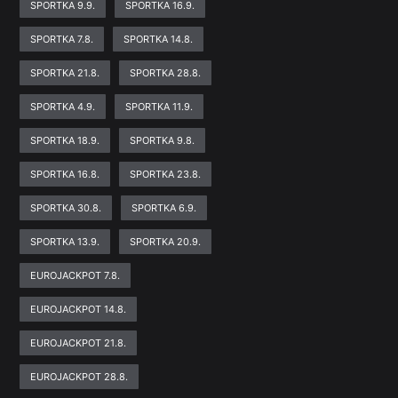
SPORTKA 9.9.
SPORTKA 16.9.
SPORTKA 7.8.
SPORTKA 14.8.
SPORTKA 21.8.
SPORTKA 28.8.
SPORTKA 4.9.
SPORTKA 11.9.
SPORTKA 18.9.
SPORTKA 9.8.
SPORTKA 16.8.
SPORTKA 23.8.
SPORTKA 30.8.
SPORTKA 6.9.
SPORTKA 13.9.
SPORTKA 20.9.
EUROJACKPOT 7.8.
EUROJACKPOT 14.8.
EUROJACKPOT 21.8.
EUROJACKPOT 28.8.