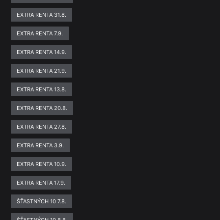
EXTRA RENTA 31.8.
EXTRA RENTA 7.9.
EXTRA RENTA 14.9.
EXTRA RENTA 21.9.
EXTRA RENTA 13.8.
EXTRA RENTA 20.8.
EXTRA RENTA 27.8.
EXTRA RENTA 3.9.
EXTRA RENTA 10.9.
EXTRA RENTA 17.9.
ŠŤASTNÝCH 10 7.8.