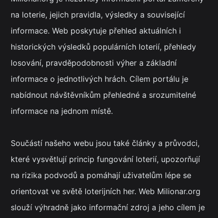
na loterie, jejich pravidla, výsledky a související
informace. Web poskytuje přehled aktuálních i
historických výsledků populárních loterií, přehledy
losování, pravděpodobnosti výher a základní
informace o jednotlivých hrách. Cílem portálu je
nabídnout návštěvníkům přehledné a srozumitelné
informace na jednom místě.
Součástí našeho webu jsou také články a průvodci,
které vysvětlují princip fungování loterií, upozorňují
na rizika podvodů a pomáhají uživatelům lépe se
orientovat ve světě loterijních her. Web Milionar.org
slouží výhradně jako informační zdroj a jeho cílem je