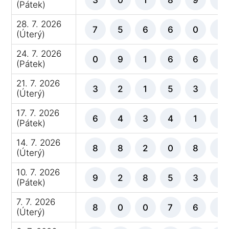
(Pátek)
28. 7. 2026
7
5
6
6
0
6
(Úterý)
24. 7. 2026
0
9
1
6
6
9
(Pátek)
21. 7. 2026
3
2
1
5
3
1
(Úterý)
17. 7. 2026
6
4
3
4
1
8
(Pátek)
14. 7. 2026
8
8
2
0
8
5
(Úterý)
10. 7. 2026
9
2
8
5
3
5
(Pátek)
7. 7. 2026
8
0
0
7
6
1
(Úterý)