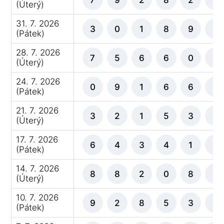
(Úterý)
31. 7. 2026
3
0
1
8
9
4
(Pátek)
28. 7. 2026
7
5
6
6
0
6
(Úterý)
24. 7. 2026
0
9
1
6
6
9
(Pátek)
21. 7. 2026
3
2
1
5
3
1
(Úterý)
17. 7. 2026
6
4
3
4
1
8
(Pátek)
14. 7. 2026
8
8
2
0
8
5
(Úterý)
10. 7. 2026
9
2
8
5
3
5
(Pátek)