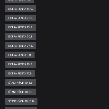
EXTRA RENTA 14.9.
EXTRA RENTA 21.9.
EXTRA RENTA 13.8.
EXTRA RENTA 20.8.
EXTRA RENTA 27.8.
EXTRA RENTA 3.9.
EXTRA RENTA 10.9.
EXTRA RENTA 17.9.
ŠŤASTNÝCH 10 8.8.
ŠŤASTNÝCH 10 9.8.
ŠŤASTNÝCH 10 10.8.