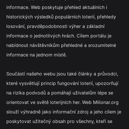
informace. Web poskytuje přehled aktuálních i
historických výsledků populárních loterií, přehledy
losování, pravděpodobnosti výher a základní
informace o jednotlivých hrách. Cílem portálu je
nabídnout návštěvníkům přehledné a srozumitelné
informace na jednom místě.
Součástí našeho webu jsou také články a průvodci,
které vysvětlují princip fungování loterií, upozorňují
na rizika podvodů a pomáhají uživatelům lépe se
orientovat ve světě loterijních her. Web Milionar.org
slouží výhradně jako informační zdroj a jeho cílem je
poskytovat užitečný obsah pro všechny, kteří se