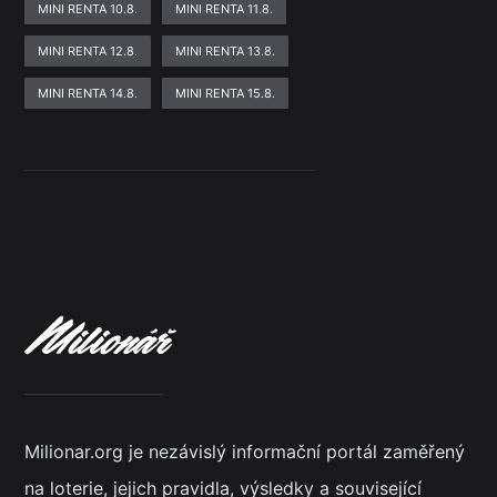
MINI RENTA 10.8.
MINI RENTA 11.8.
MINI RENTA 12.8.
MINI RENTA 13.8.
MINI RENTA 14.8.
MINI RENTA 15.8.
Milionar.org je nezávislý informační portál zaměřený
na loterie, jejich pravidla, výsledky a související