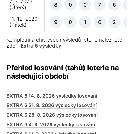
7. 7. 2026
8
0
0
7
6
1
(Úterý)
11. 12. 2020
9
0
1
6
2
5
(Pátek)
Kompletní archiv všech výsledů loterie naleznete
zde -
Extra 6 výsledky
Přehled losování (tahů) loterie na
následující období
EXTRA 6 14. 8. 2026 výsledky losování
EXTRA 6 21. 8. 2026 výsledky losování
EXTRA 6 28. 8. 2026 výsledky losování
EXTRA 6 4. 9. 2026 výsledky losování
EXTRA 6 11. 9. 2026 výsledky losování