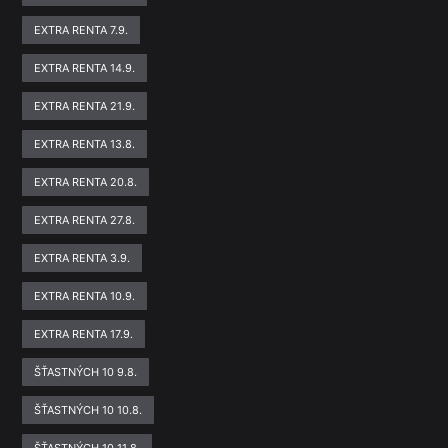
EXTRA RENTA 7.9.
EXTRA RENTA 14.9.
EXTRA RENTA 21.9.
EXTRA RENTA 13.8.
EXTRA RENTA 20.8.
EXTRA RENTA 27.8.
EXTRA RENTA 3.9.
EXTRA RENTA 10.9.
EXTRA RENTA 17.9.
ŠŤASTNÝCH 10 9.8.
ŠŤASTNÝCH 10 10.8.