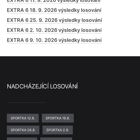
EXTRA 6 18. 9. 2026 výsledky losování
EXTRA 6 25. 9. 2026 výsledky losování
EXTRA 6 2. 10. 2026 výsledky losování
EXTRA 6 9. 10. 2026 výsledky losování
NADCHÁZEJÍCÍ LOSOVÁNÍ
SPORTKA 12.8.
SPORTKA 19.8.
SPORTKA 26.8.
SPORTKA 2.9.