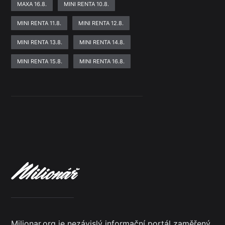
MAXA 16.8.
MINI RENTA 10.8.
MINI RENTA 11.8.
MINI RENTA 12.8.
MINI RENTA 13.8.
MINI RENTA 14.8.
MINI RENTA 15.8.
MINI RENTA 16.8.
Milionar.org je nezávislý informační portál zaměřený