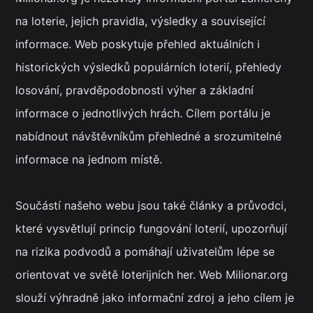
na loterie, jejich pravidla, výsledky a související
informace. Web poskytuje přehled aktuálních i
historických výsledků populárních loterií, přehledy
losování, pravděpodobnosti výher a základní
informace o jednotlivých hrách. Cílem portálu je
nabídnout návštěvníkům přehledné a srozumitelné
informace na jednom místě.
Součástí našeho webu jsou také články a průvodci,
které vysvětlují princip fungování loterií, upozorňují
na rizika podvodů a pomáhají uživatelům lépe se
orientovat ve světě loterijních her. Web Milionar.org
slouží výhradně jako informační zdroj a jeho cílem je