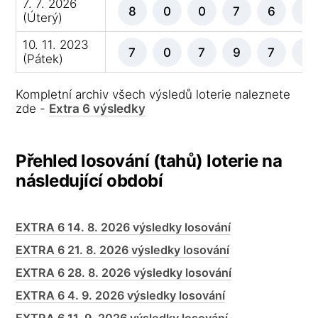
7. 7. 2026
8
0
0
7
6
1
(Úterý)
10. 11. 2023
7
0
7
9
7
2
(Pátek)
Kompletní archiv všech výsledů loterie naleznete
zde -
Extra 6 výsledky
Přehled losování (tahů) loterie na
následující období
EXTRA 6 14. 8. 2026 výsledky losování
EXTRA 6 21. 8. 2026 výsledky losování
EXTRA 6 28. 8. 2026 výsledky losování
EXTRA 6 4. 9. 2026 výsledky losování
EXTRA 6 11. 9. 2026 výsledky losování