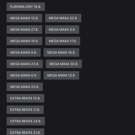
EUROMILIONY 18.8.
MEGA MAXA 13.8.
MEGA MAXA 20.8.
MEGA MAXA 27.8.
MEGA MAXA 3.9.
MEGA MAXA 10.9.
MEGA MAXA 17.9.
MEGA MAXA 9.8.
MEGA MAXA 16.8.
MEGA MAXA 23.8.
MEGA MAXA 30.8.
MEGA MAXA 6.9.
MEGA MAXA 13.9.
MEGA MAXA 20.9.
EXTRA RENTA 10.8.
EXTRA RENTA 17.8.
EXTRA RENTA 24.8.
EXTRA RENTA 31.8.