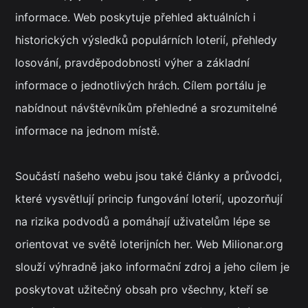
informace. Web poskytuje přehled aktuálních i
historických výsledků populárních loterií, přehledy
losování, pravděpodobnosti výher a základní
informace o jednotlivých hrách. Cílem portálu je
nabídnout návštěvníkům přehledné a srozumitelné
informace na jednom místě.
Součástí našeho webu jsou také články a průvodci,
které vysvětlují princip fungování loterií, upozorňují
na rizika podvodů a pomáhají uživatelům lépe se
orientovat ve světě loterijních her. Web Milionar.org
slouží výhradně jako informační zdroj a jeho cílem je
poskytovat užitečný obsah pro všechny, kteří se