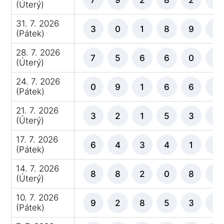
(Úterý)
31. 7. 2026
3
0
1
8
9
4
(Pátek)
28. 7. 2026
7
5
6
6
0
6
(Úterý)
24. 7. 2026
0
9
1
6
6
9
(Pátek)
21. 7. 2026
3
2
1
5
3
1
(Úterý)
17. 7. 2026
6
4
3
4
1
8
(Pátek)
14. 7. 2026
8
8
2
0
8
5
(Úterý)
10. 7. 2026
9
2
8
5
3
5
(Pátek)