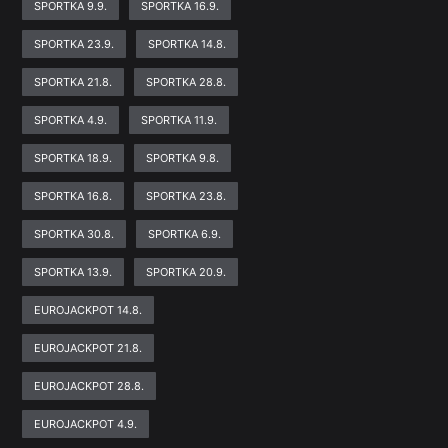
SPORTKA 9.9.
SPORTKA 16.9.
SPORTKA 23.9.
SPORTKA 14.8.
SPORTKA 21.8.
SPORTKA 28.8.
SPORTKA 4.9.
SPORTKA 11.9.
SPORTKA 18.9.
SPORTKA 9.8.
SPORTKA 16.8.
SPORTKA 23.8.
SPORTKA 30.8.
SPORTKA 6.9.
SPORTKA 13.9.
SPORTKA 20.9.
EUROJACKPOT 14.8.
EUROJACKPOT 21.8.
EUROJACKPOT 28.8.
EUROJACKPOT 4.9.