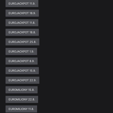
EUROJACKPOT 11.9.
EUROJACKPOT 18.9.
EUROJACKPOT 11.8.
EUROJACKPOT 18.8.
EUROJACKPOT 25.8.
EUROJACKPOT 1.9.
EUROJACKPOT 8.9.
EUROJACKPOT 15.9.
EUROJACKPOT 22.9.
EUROMILIONY 15.8.
EUROMILIONY 22.8.
EUROMILIONY 11.8.