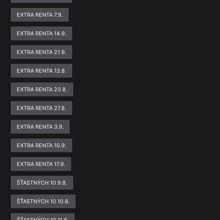
EXTRA RENTA 7.9.
EXTRA RENTA 14.9.
EXTRA RENTA 21.9.
EXTRA RENTA 13.8.
EXTRA RENTA 20.8.
EXTRA RENTA 27.8.
EXTRA RENTA 3.9.
EXTRA RENTA 10.9.
EXTRA RENTA 17.9.
ŠŤASTNÝCH 10 9.8.
ŠŤASTNÝCH 10 10.8.