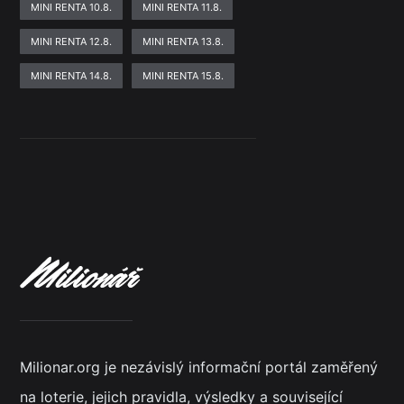
MINI RENTA 10.8.
MINI RENTA 11.8.
MINI RENTA 12.8.
MINI RENTA 13.8.
MINI RENTA 14.8.
MINI RENTA 15.8.
Milionar.org je nezávislý informační portál zaměřený
na loterie, jejich pravidla, výsledky a související