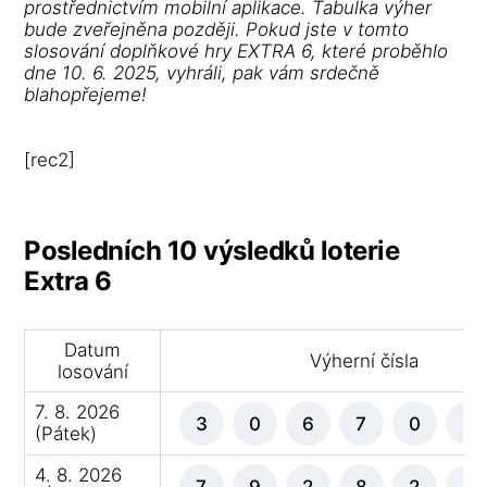
prostřednictvím mobilní aplikace. Tabulka výher
bude zveřejněna později. Pokud jste v tomto
slosování doplňkové hry EXTRA 6, které proběhlo
dne 10. 6. 2025, vyhráli, pak vám srdečně
blahopřejeme!
[rec2]
Posledních 10 výsledků loterie
Extra 6
Datum
Výherní čísla
losování
7. 8. 2026
3
0
6
7
0
9
(Pátek)
4. 8. 2026
7
9
2
8
2
6