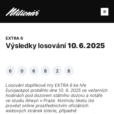
EXTRA 6
Výsledky losování
10. 6. 2025
6
0
6
8
2
8
Losování doplňkové hry EXTRA 6 ke hře
Eurojackpot proběhlo dne 10. 6. 2025 ve večerních
hodinách pod dozorem státního dozoru a notáře
ve studiu Allwyn v Praze. Kontrolu tiketu lze
provést online prostřednictvím oficiálních
webových stránek loterie, případně