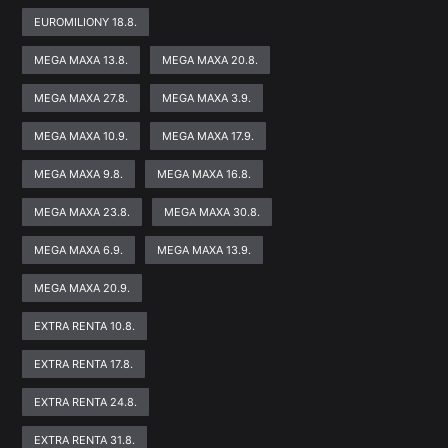
EUROMILIONY 18.8.
MEGA MAXA 13.8.
MEGA MAXA 20.8.
MEGA MAXA 27.8.
MEGA MAXA 3.9.
MEGA MAXA 10.9.
MEGA MAXA 17.9.
MEGA MAXA 9.8.
MEGA MAXA 16.8.
MEGA MAXA 23.8.
MEGA MAXA 30.8.
MEGA MAXA 6.9.
MEGA MAXA 13.9.
MEGA MAXA 20.9.
EXTRA RENTA 10.8.
EXTRA RENTA 17.8.
EXTRA RENTA 24.8.
EXTRA RENTA 31.8.