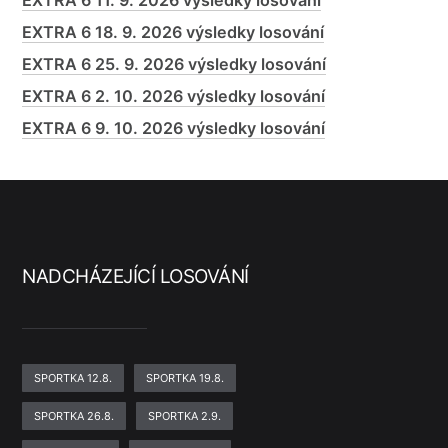
EXTRA 6 18. 9. 2026 výsledky losování
EXTRA 6 25. 9. 2026 výsledky losování
EXTRA 6 2. 10. 2026 výsledky losování
EXTRA 6 9. 10. 2026 výsledky losování
NADCHÁZEJÍCÍ LOSOVÁNÍ
SPORTKA 12.8.
SPORTKA 19.8.
SPORTKA 26.8.
SPORTKA 2.9.