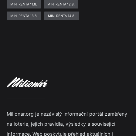
MINI RENTA 11.8.
MINI RENTA 12.8.
MINI RENTA 13.8.
MINI RENTA 14.8.
Milionar.org je nezávislý informační portál zaměřený
na loterie, jejich pravidla, výsledky a související
informace. Web poskytuje přehled aktuálních i