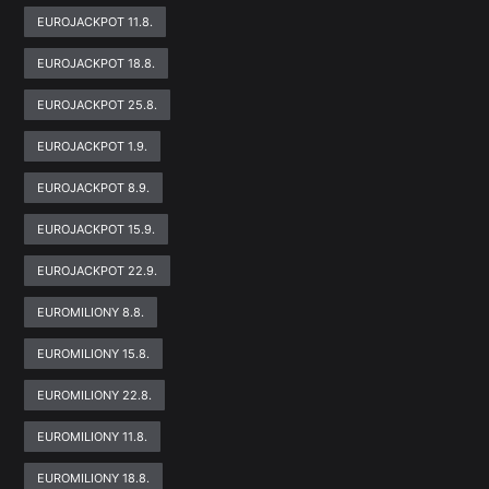
EUROJACKPOT 11.8.
EUROJACKPOT 18.8.
EUROJACKPOT 25.8.
EUROJACKPOT 1.9.
EUROJACKPOT 8.9.
EUROJACKPOT 15.9.
EUROJACKPOT 22.9.
EUROMILIONY 8.8.
EUROMILIONY 15.8.
EUROMILIONY 22.8.
EUROMILIONY 11.8.
EUROMILIONY 18.8.