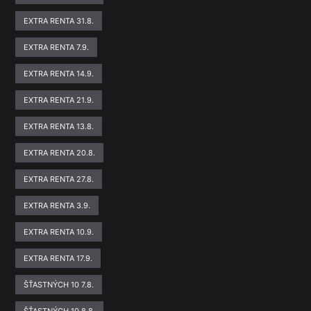
EXTRA RENTA 31.8.
EXTRA RENTA 7.9.
EXTRA RENTA 14.9.
EXTRA RENTA 21.9.
EXTRA RENTA 13.8.
EXTRA RENTA 20.8.
EXTRA RENTA 27.8.
EXTRA RENTA 3.9.
EXTRA RENTA 10.9.
EXTRA RENTA 17.9.
ŠŤASTNÝCH 10 7.8.