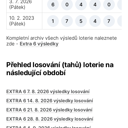
3. 7. 2026
6
0
4
4
0
6
(Pátek)
10. 2. 2023
1
7
5
4
7
6
(Pátek)
Kompletní archiv všech výsledů loterie naleznete
zde -
Extra 6 výsledky
Přehled losování (tahů) loterie na
následující období
EXTRA 6 7. 8. 2026 výsledky losování
EXTRA 6 14. 8. 2026 výsledky losování
EXTRA 6 21. 8. 2026 výsledky losování
EXTRA 6 28. 8. 2026 výsledky losování
EXTRA 6 4. 9. 2026 výsledky losování