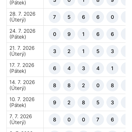
(Pátek)
28. 7. 2026
7
5
6
6
0
6
(Úterý)
24. 7. 2026
0
9
1
6
6
9
(Pátek)
21. 7. 2026
3
2
1
5
3
1
(Úterý)
17. 7. 2026
6
4
3
4
1
8
(Pátek)
14. 7. 2026
8
8
2
0
8
5
(Úterý)
10. 7. 2026
9
2
8
5
3
5
(Pátek)
7. 7. 2026
8
0
0
7
6
1
(Úterý)