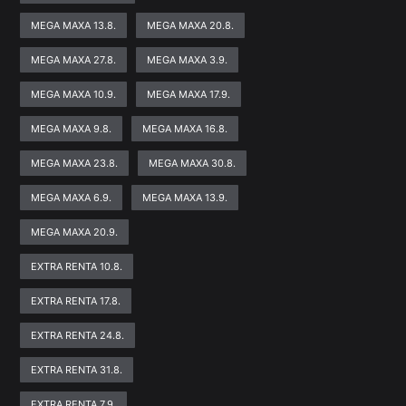
MEGA MAXA 13.8.
MEGA MAXA 20.8.
MEGA MAXA 27.8.
MEGA MAXA 3.9.
MEGA MAXA 10.9.
MEGA MAXA 17.9.
MEGA MAXA 9.8.
MEGA MAXA 16.8.
MEGA MAXA 23.8.
MEGA MAXA 30.8.
MEGA MAXA 6.9.
MEGA MAXA 13.9.
MEGA MAXA 20.9.
EXTRA RENTA 10.8.
EXTRA RENTA 17.8.
EXTRA RENTA 24.8.
EXTRA RENTA 31.8.
EXTRA RENTA 7.9.