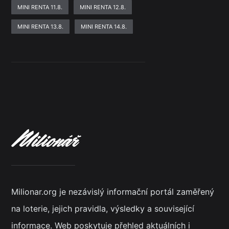
MINI RENTA 11.8.
MINI RENTA 12.8.
MINI RENTA 13.8.
MINI RENTA 14.8.
Milionar.org je nezávislý informační portál zaměřený
na loterie, jejich pravidla, výsledky a související
informace. Web poskytuje přehled aktuálních i