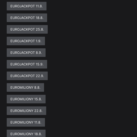
EUROJACKPOT 11.8.
EUROJACKPOT 18.8.
EUROJACKPOT 25.8.
EUROJACKPOT 1.9.
EUROJACKPOT 8.9.
EUROJACKPOT 15.9.
EUROJACKPOT 22.9.
EUROMILIONY 8.8.
EUROMILIONY 15.8.
EUROMILIONY 22.8.
EUROMILIONY 11.8.
EUROMILIONY 18.8.