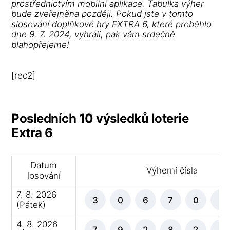
prostřednictvím mobilní aplikace. Tabulka výher
bude zveřejněna později. Pokud jste v tomto
slosování doplňkové hry EXTRA 6, které proběhlo
dne 9. 7. 2024, vyhráli, pak vám srdečně
blahopřejeme!
[rec2]
Posledních 10 výsledků loterie
Extra 6
Datum
Výherní čísla
losování
7. 8. 2026
3
0
6
7
0
9
(Pátek)
4. 8. 2026
7
9
2
8
2
6