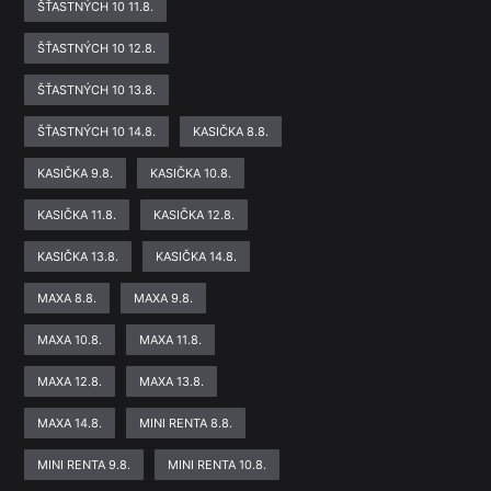
ŠŤASTNÝCH 10 11.8.
ŠŤASTNÝCH 10 12.8.
ŠŤASTNÝCH 10 13.8.
ŠŤASTNÝCH 10 14.8.
KASIČKA 8.8.
KASIČKA 9.8.
KASIČKA 10.8.
KASIČKA 11.8.
KASIČKA 12.8.
KASIČKA 13.8.
KASIČKA 14.8.
MAXA 8.8.
MAXA 9.8.
MAXA 10.8.
MAXA 11.8.
MAXA 12.8.
MAXA 13.8.
MAXA 14.8.
MINI RENTA 8.8.
MINI RENTA 9.8.
MINI RENTA 10.8.