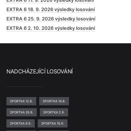
EXTRA 6 18. 9. 2026 výsledky losování
EXTRA 6 25. 9. 2026 výsledky losování
EXTRA 6 2. 10. 2026 výsledky losování
NADCHÁZEJÍCÍ LOSOVÁNÍ
SPORTKA 12.8.
SPORTKA 19.8.
SPORTKA 26.8.
SPORTKA 2.9.
SPORTKA 9.9.
SPORTKA 16.9.