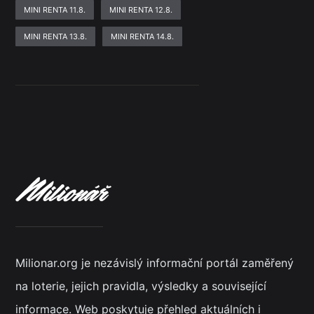
MINI RENTA 11.8.
MINI RENTA 12.8.
MINI RENTA 13.8.
MINI RENTA 14.8.
Milionar.org je nezávislý informační portál zaměřený
na loterie, jejich pravidla, výsledky a související
informace. Web poskytuje přehled aktuálních i