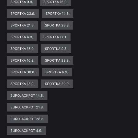
SPORTKA 9.9.
SPORTKA 16.9.
SPORTKA 23.9.
SPORTKA 14.8.
SPORTKA 21.8.
SPORTKA 28.8.
SPORTKA 4.9.
SPORTKA 11.9.
SPORTKA 18.9.
SPORTKA 9.8.
SPORTKA 16.8.
SPORTKA 23.8.
SPORTKA 30.8.
SPORTKA 6.9.
SPORTKA 13.9.
SPORTKA 20.9.
EUROJACKPOT 14.8.
EUROJACKPOT 21.8.
EUROJACKPOT 28.8.
EUROJACKPOT 4.9.