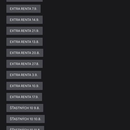
EXTRA RENTA 7.9.
EXTRA RENTA 14.9.
EXTRA RENTA 21.9.
EXTRA RENTA 13.8.
EXTRA RENTA 20.8.
EXTRA RENTA 27.8.
EXTRA RENTA 3.9.
EXTRA RENTA 10.9.
EXTRA RENTA 17.9.
ŠŤASTNÝCH 10 9.8.
ŠŤASTNÝCH 10 10.8.