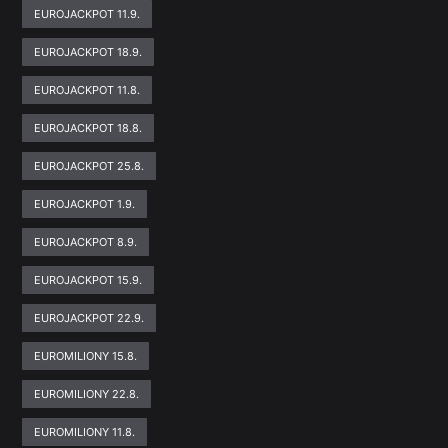
EUROJACKPOT 11.9.
EUROJACKPOT 18.9.
EUROJACKPOT 11.8.
EUROJACKPOT 18.8.
EUROJACKPOT 25.8.
EUROJACKPOT 1.9.
EUROJACKPOT 8.9.
EUROJACKPOT 15.9.
EUROJACKPOT 22.9.
EUROMILIONY 15.8.
EUROMILIONY 22.8.
EUROMILIONY 11.8.