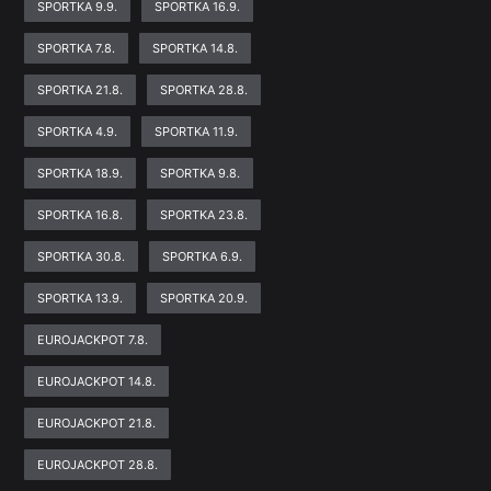
SPORTKA 9.9.
SPORTKA 16.9.
SPORTKA 7.8.
SPORTKA 14.8.
SPORTKA 21.8.
SPORTKA 28.8.
SPORTKA 4.9.
SPORTKA 11.9.
SPORTKA 18.9.
SPORTKA 9.8.
SPORTKA 16.8.
SPORTKA 23.8.
SPORTKA 30.8.
SPORTKA 6.9.
SPORTKA 13.9.
SPORTKA 20.9.
EUROJACKPOT 7.8.
EUROJACKPOT 14.8.
EUROJACKPOT 21.8.
EUROJACKPOT 28.8.