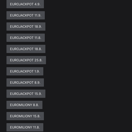
EUROJACKPOT 4.9.
EUROJACKPOT 11.9.
EUROJACKPOT 18.9.
EUROJACKPOT 11.8.
EUROJACKPOT 18.8.
EUROJACKPOT 25.8.
EUROJACKPOT 1.9.
EUROJACKPOT 8.9.
EUROJACKPOT 15.9.
EUROMILIONY 8.8.
EUROMILIONY 15.8.
EUROMILIONY 11.8.