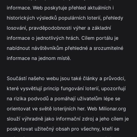
informace. Web poskytuje přehled aktuálních i
historických výsledků populárních loterií, přehledy
losování, pravděpodobnosti výher a základní
informace o jednotlivých hrách. Cílem portálu je
nabídnout návštěvníkům přehledné a srozumitelné
informace na jednom místě.
Součástí našeho webu jsou také články a průvodci,
které vysvětlují princip fungování loterií, upozorňují
na rizika podvodů a pomáhají uživatelům lépe se
orientovat ve světě loterijních her. Web Milionar.org
slouží výhradně jako informační zdroj a jeho cílem je
poskytovat užitečný obsah pro všechny, kteří se