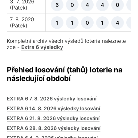
3. 7. 2026
6
0
4
4
0
6
(Pátek)
7. 8. 2020
1
1
0
1
4
3
(Pátek)
Kompletní archiv všech výsledů loterie naleznete
zde -
Extra 6 výsledky
Přehled losování (tahů) loterie na
následující období
EXTRA 6 7. 8. 2026 výsledky losování
EXTRA 6 14. 8. 2026 výsledky losování
EXTRA 6 21. 8. 2026 výsledky losování
EXTRA 6 28. 8. 2026 výsledky losování
EXTRA 6 4. 9. 2026 výsledky losování