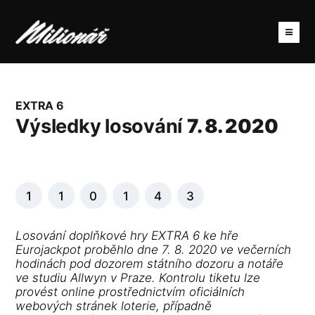
EXTRA 6
Výsledky losování
7. 8. 2020
1
1
0
1
4
3
Losování doplňkové hry EXTRA 6 ke hře
Eurojackpot proběhlo dne 7. 8. 2020 ve večerních
hodinách pod dozorem státního dozoru a notáře
ve studiu Allwyn v Praze. Kontrolu tiketu lze
provést online prostřednictvím oficiálních
webových stránek loterie, případně