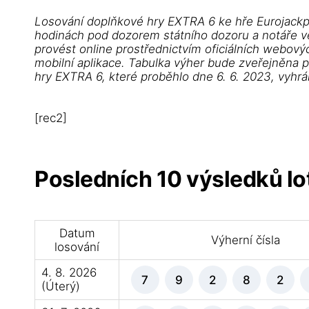
Losování doplňkové hry EXTRA 6 ke hře Eurojackp
hodinách pod dozorem státního dozoru a notáře ve 
provést online prostřednictvím oficiálních webovýc
mobilní aplikace. Tabulka výher bude zveřejněna 
hry EXTRA 6, které proběhlo dne 6. 6. 2023, vyhr
[rec2]
Posledních 10 výsledků lot
Datum
Výherní čísla
losování
4. 8. 2026
7
9
2
8
2
(Úterý)