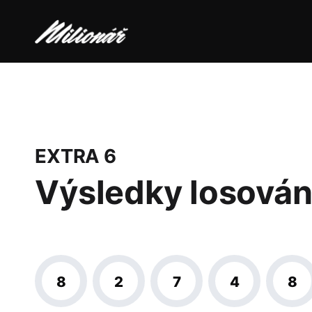
EXTRA 6
Výsledky losován
8
2
7
4
8