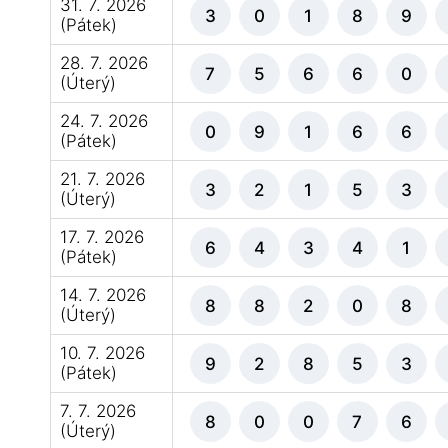
31. 7. 2026
3
0
1
8
9
(Pátek)
28. 7. 2026
7
5
6
6
0
(Úterý)
24. 7. 2026
0
9
1
6
6
(Pátek)
21. 7. 2026
3
2
1
5
3
(Úterý)
17. 7. 2026
6
4
3
4
1
(Pátek)
14. 7. 2026
8
8
2
0
8
(Úterý)
10. 7. 2026
9
2
8
5
3
(Pátek)
7. 7. 2026
8
0
0
7
6
(Úterý)