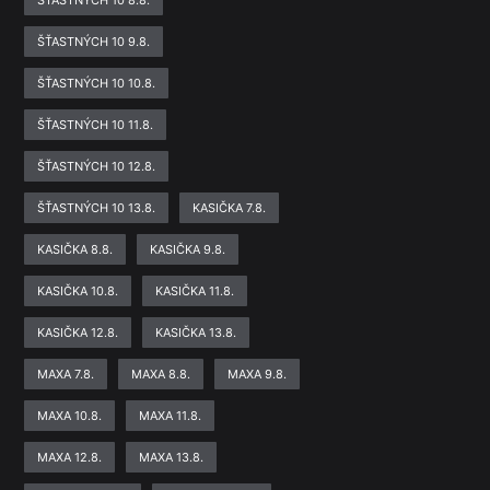
ŠŤASTNÝCH 10 8.8.
ŠŤASTNÝCH 10 9.8.
ŠŤASTNÝCH 10 10.8.
ŠŤASTNÝCH 10 11.8.
ŠŤASTNÝCH 10 12.8.
ŠŤASTNÝCH 10 13.8.
KASIČKA 7.8.
KASIČKA 8.8.
KASIČKA 9.8.
KASIČKA 10.8.
KASIČKA 11.8.
KASIČKA 12.8.
KASIČKA 13.8.
MAXA 7.8.
MAXA 8.8.
MAXA 9.8.
MAXA 10.8.
MAXA 11.8.
MAXA 12.8.
MAXA 13.8.