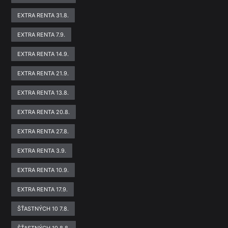
EXTRA RENTA 31.8.
EXTRA RENTA 7.9.
EXTRA RENTA 14.9.
EXTRA RENTA 21.9.
EXTRA RENTA 13.8.
EXTRA RENTA 20.8.
EXTRA RENTA 27.8.
EXTRA RENTA 3.9.
EXTRA RENTA 10.9.
EXTRA RENTA 17.9.
ŠŤASTNÝCH 10 7.8.