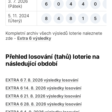
3. 7. 2026
6
0
4
4
0
6
(Pátek)
5. 11. 2024
8
4
8
1
5
1
(Úterý)
Kompletní archiv všech výsledů loterie naleznete
zde -
Extra 6 výsledky
Přehled losování (tahů) loterie na
následující období
EXTRA 6 7. 8. 2026 výsledky losování
EXTRA 6 14. 8. 2026 výsledky losování
EXTRA 6 21. 8. 2026 výsledky losování
EXTRA 6 28. 8. 2026 výsledky losování
EXTRA 6 4. 9. 2026 výsledky losování