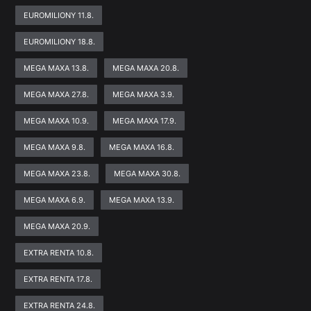
EUROMILIONY 11.8.
EUROMILIONY 18.8.
MEGA MAXA 13.8.
MEGA MAXA 20.8.
MEGA MAXA 27.8.
MEGA MAXA 3.9.
MEGA MAXA 10.9.
MEGA MAXA 17.9.
MEGA MAXA 9.8.
MEGA MAXA 16.8.
MEGA MAXA 23.8.
MEGA MAXA 30.8.
MEGA MAXA 6.9.
MEGA MAXA 13.9.
MEGA MAXA 20.9.
EXTRA RENTA 10.8.
EXTRA RENTA 17.8.
EXTRA RENTA 24.8.