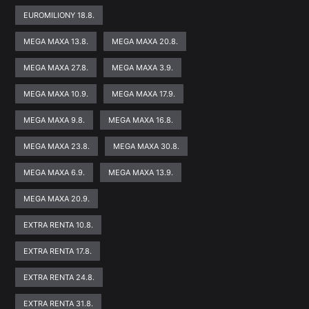
EUROMILIONY 18.8.
MEGA MAXA 13.8.
MEGA MAXA 20.8.
MEGA MAXA 27.8.
MEGA MAXA 3.9.
MEGA MAXA 10.9.
MEGA MAXA 17.9.
MEGA MAXA 9.8.
MEGA MAXA 16.8.
MEGA MAXA 23.8.
MEGA MAXA 30.8.
MEGA MAXA 6.9.
MEGA MAXA 13.9.
MEGA MAXA 20.9.
EXTRA RENTA 10.8.
EXTRA RENTA 17.8.
EXTRA RENTA 24.8.
EXTRA RENTA 31.8.