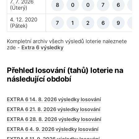
7. 7. 2026
8
0
0
7
6
1
(Úterý)
4. 12. 2020
7
1
2
6
9
2
(Pátek)
Kompletní archiv všech výsledů loterie naleznete
zde -
Extra 6 výsledky
Přehled losování (tahů) loterie na
následující období
EXTRA 6 14. 8. 2026 výsledky losování
EXTRA 6 21. 8. 2026 výsledky losování
EXTRA 6 28. 8. 2026 výsledky losování
EXTRA 6 4. 9. 2026 výsledky losování
EXTRA 6 11. 9. 2026 výsledky losování