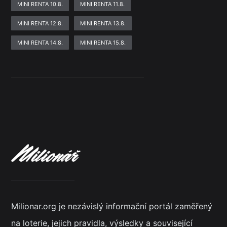
MINI RENTA 10.8.
MINI RENTA 11.8.
MINI RENTA 12.8.
MINI RENTA 13.8.
MINI RENTA 14.8.
MINI RENTA 15.8.
Milionar.org je nezávislý informační portál zaměřený
na loterie, jejich pravidla, výsledky a související