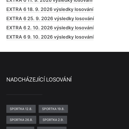
EXTRA 6 18. 9. 2026 výsledky losování
EXTRA 6 25. 9. 2026 výsledky losování
EXTRA 6 2. 10. 2026 výsledky losování
EXTRA 6 9. 10. 2026 výsledky losování
NADCHÁZEJÍCÍ LOSOVÁNÍ
SPORTKA 12.8.
SPORTKA 19.8.
SPORTKA 26.8.
SPORTKA 2.9.