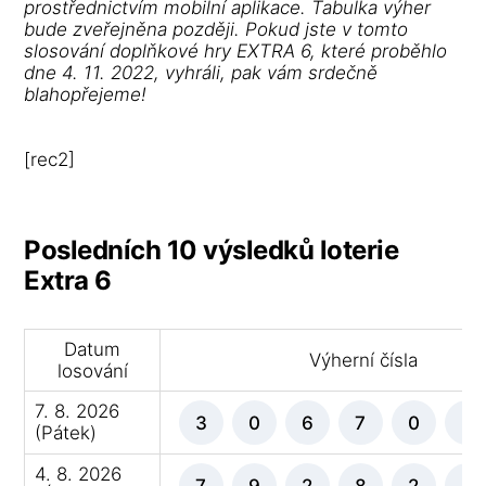
prostřednictvím mobilní aplikace. Tabulka výher
bude zveřejněna později. Pokud jste v tomto
slosování doplňkové hry EXTRA 6, které proběhlo
dne 4. 11. 2022, vyhráli, pak vám srdečně
blahopřejeme!
[rec2]
Posledních 10 výsledků loterie
Extra 6
Datum
Výherní čísla
losování
7. 8. 2026
3
0
6
7
0
9
(Pátek)
4. 8. 2026
7
9
2
8
2
6