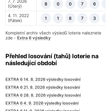
7. 7. 2026
8
0
0
7
6
1
(Úterý)
4. 11. 2022
1
1
8
7
3
9
(Pátek)
Kompletní archiv všech výsledů loterie naleznete
zde -
Extra 6 výsledky
Přehled losování (tahů) loterie na
následující období
EXTRA 6 14. 8. 2026 výsledky losování
EXTRA 6 21. 8. 2026 výsledky losování
EXTRA 6 28. 8. 2026 výsledky losování
EXTRA 6 4. 9. 2026 výsledky losování
EXTRA 6 11. 9. 2026 výsledky losování