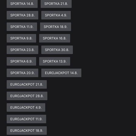
SPORTKA 14.8.
SPORTKA 21.8.
SPORTKA 28.8.
SPORTKA 4.9.
SPORTKA 11.9.
SPORTKA 18.9.
SPORTKA 9.8.
SPORTKA 16.8.
SPORTKA 23.8.
SPORTKA 30.8.
SPORTKA 6.9.
SPORTKA 13.9.
SPORTKA 20.9.
EUROJACKPOT 14.8.
EUROJACKPOT 21.8.
EUROJACKPOT 28.8.
EUROJACKPOT 4.9.
EUROJACKPOT 11.9.
EUROJACKPOT 18.9.