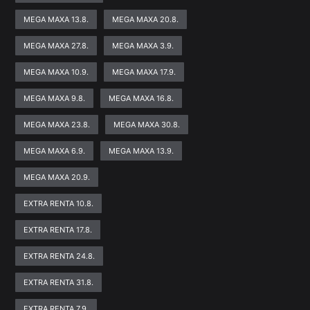
MEGA MAXA 13.8.
MEGA MAXA 20.8.
MEGA MAXA 27.8.
MEGA MAXA 3.9.
MEGA MAXA 10.9.
MEGA MAXA 17.9.
MEGA MAXA 9.8.
MEGA MAXA 16.8.
MEGA MAXA 23.8.
MEGA MAXA 30.8.
MEGA MAXA 6.9.
MEGA MAXA 13.9.
MEGA MAXA 20.9.
EXTRA RENTA 10.8.
EXTRA RENTA 17.8.
EXTRA RENTA 24.8.
EXTRA RENTA 31.8.
EXTRA RENTA 7.9.