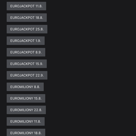
EUROJACKPOT 11.8.
EUROJACKPOT 18.8.
EUROJACKPOT 25.8.
EUROJACKPOT 1.9.
EUROJACKPOT 8.9.
EUROJACKPOT 15.9.
EUROJACKPOT 22.9.
EUROMILIONY 8.8.
EUROMILIONY 15.8.
EUROMILIONY 22.8.
EUROMILIONY 11.8.
EUROMILIONY 18.8.