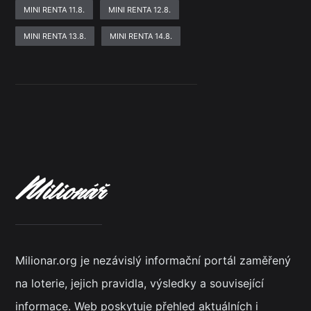
MINI RENTA 11.8.
MINI RENTA 12.8.
MINI RENTA 13.8.
MINI RENTA 14.8.
Milionar.org je nezávislý informační portál zaměřený
na loterie, jejich pravidla, výsledky a související
informace. Web poskytuje přehled aktuálních i