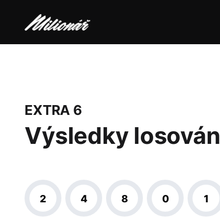
EXTRA 6
Výsledky losován
2
4
8
0
1