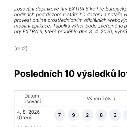
Losování doplňkové hry EXTRA 6 ke hře Eurojackp
hodinách pod dozorem státního dozoru a notáře ve 
provést online prostřednictvím oficiálních webovýc
mobilní aplikace. Tabulka výher bude zveřejněna 
hry EXTRA 6, které proběhlo dne 3. 4. 2020, vyhr
[rec2]
Posledních 10 výsledků lot
Datum
Výherní čísla
losování
4. 8. 2026
7
9
2
8
2
(Úterý)