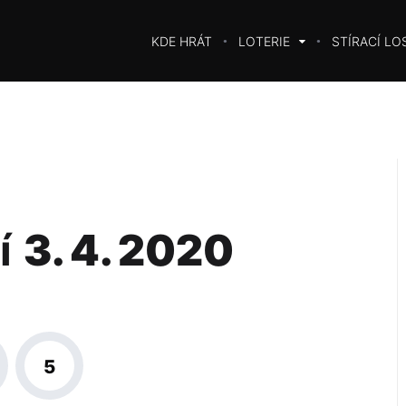
KDE HRÁT
LOTERIE
STÍRACÍ LO
í
3. 4. 2020
5