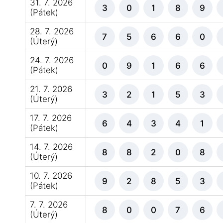
31. 7. 2026
3
0
1
8
9
(Pátek)
28. 7. 2026
7
5
6
6
0
(Úterý)
24. 7. 2026
0
9
1
6
6
(Pátek)
21. 7. 2026
3
2
1
5
3
(Úterý)
17. 7. 2026
6
4
3
4
1
(Pátek)
14. 7. 2026
8
8
2
0
8
(Úterý)
10. 7. 2026
9
2
8
5
3
(Pátek)
7. 7. 2026
8
0
0
7
6
(Úterý)