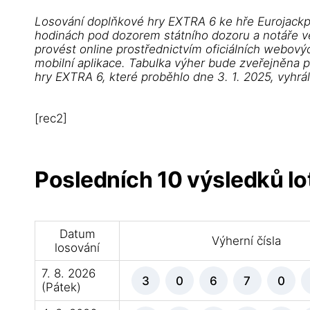
Losování doplňkové hry EXTRA 6 ke hře Eurojackp
hodinách pod dozorem státního dozoru a notáře ve 
provést online prostřednictvím oficiálních webovýc
mobilní aplikace. Tabulka výher bude zveřejněna 
hry EXTRA 6, které proběhlo dne 3. 1. 2025, vyhrá
[rec2]
Posledních 10 výsledků lot
Datum
Výherní čísla
losování
7. 8. 2026
3
0
6
7
0
(Pátek)