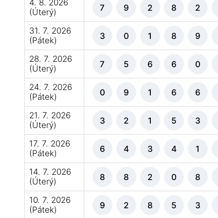
4. 8. 2026
7
9
2
8
2
(Úterý)
31. 7. 2026
3
0
1
8
9
(Pátek)
28. 7. 2026
7
5
6
6
0
(Úterý)
24. 7. 2026
0
9
1
6
6
(Pátek)
21. 7. 2026
3
2
1
5
3
(Úterý)
17. 7. 2026
6
4
3
4
1
(Pátek)
14. 7. 2026
8
8
2
0
8
(Úterý)
10. 7. 2026
9
2
8
5
3
(Pátek)