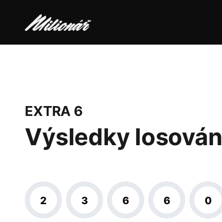
EXTRA 6
Výsledky losován
2
3
6
6
0