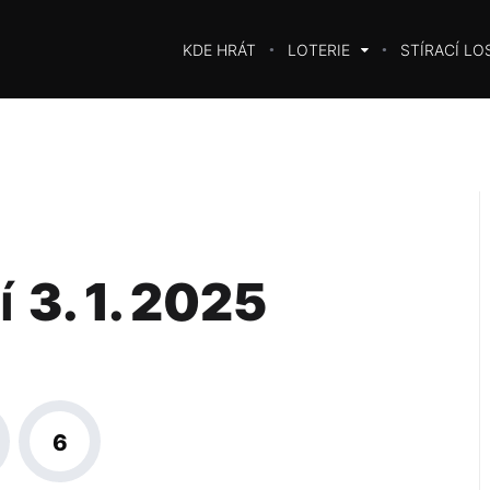
KDE HRÁT
LOTERIE
STÍRACÍ LO
í
3. 1. 2025
6