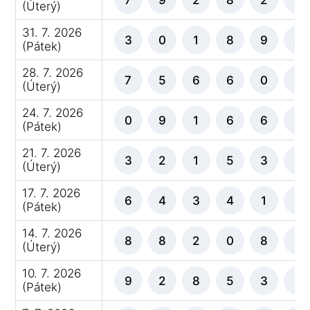
(Úterý)
31. 7. 2026
3
0
1
8
9
4
(Pátek)
28. 7. 2026
7
5
6
6
0
6
(Úterý)
24. 7. 2026
0
9
1
6
6
9
(Pátek)
21. 7. 2026
3
2
1
5
3
1
(Úterý)
17. 7. 2026
6
4
3
4
1
8
(Pátek)
14. 7. 2026
8
8
2
0
8
5
(Úterý)
10. 7. 2026
9
2
8
5
3
5
(Pátek)