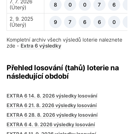
7. 7. 2026
8
0
0
7
6
1
(Úterý)
2. 9. 2025
9
7
6
6
0
2
(Úterý)
Kompletní archiv všech výsledů loterie naleznete
zde -
Extra 6 výsledky
Přehled losování (tahů) loterie na
následující období
EXTRA 6 14. 8. 2026 výsledky losování
EXTRA 6 21. 8. 2026 výsledky losování
EXTRA 6 28. 8. 2026 výsledky losování
EXTRA 6 4. 9. 2026 výsledky losování
EXTRA 6 11. 9. 2026 výsledky losování