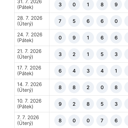
31. 7. 2026
3
0
1
8
9
(Pátek)
28. 7. 2026
7
5
6
6
0
(Úterý)
24. 7. 2026
0
9
1
6
6
(Pátek)
21. 7. 2026
3
2
1
5
3
(Úterý)
17. 7. 2026
6
4
3
4
1
(Pátek)
14. 7. 2026
8
8
2
0
8
(Úterý)
10. 7. 2026
9
2
8
5
3
(Pátek)
7. 7. 2026
8
0
0
7
6
(Úterý)