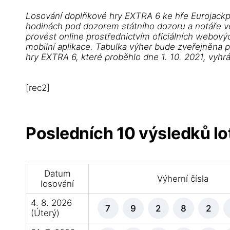
Losování doplňkové hry EXTRA 6 ke hře Eurojackpo
hodinách pod dozorem státního dozoru a notáře ve 
provést online prostřednictvím oficiálních webovýc
mobilní aplikace. Tabulka výher bude zveřejněna 
hry EXTRA 6, které proběhlo dne 1. 10. 2021, vyhr
[rec2]
Posledních 10 výsledků lot
Datum
Výherní čísla
losování
4. 8. 2026
7
9
2
8
2
(Úterý)