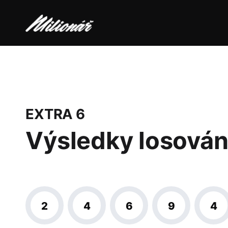
EXTRA 6
Výsledky losován
2
4
6
9
4